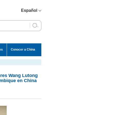
Español
简体中文
English
Français
Русский
es
Conocer a China
عربي
iores Wang Lutong
ambique en China