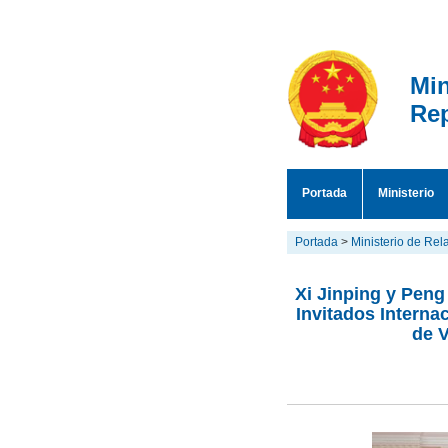
Min
Rep
Portada
Ministerio
Portada
>
Ministerio de Rel
Xi Jinping y Peng
Invitados Interna
de V