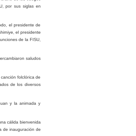
U, por sus siglas en
do, el presidente de
himiye, el presidente
 funciones de la FISU,
ntercambiaron saludos
canción folclórica de
tados de los diversos
chuan y la animada y
una cálida bienvenida
ia de inauguración de