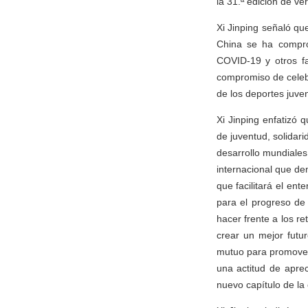
la 31.ª edición de ve
Xi Jinping señaló qu
China se ha compro
COVID-19 y otros f
compromiso de celebr
de los deportes juven
Xi Jinping enfatizó 
de juventud, solidar
desarrollo mundiale
internacional que de
que facilitará el en
para el progreso de 
hacer frente a los re
crear un mejor futur
mutuo para promover l
una actitud de apre
nuevo capítulo de la