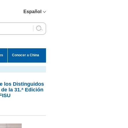
Español
简体中文
English
Français
Русский
es
Conocer a China
عربي
e los Distinguidos
de la 31.ª Edición
 FISU