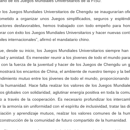
rano de los Juegos Mundiales Universitarios de la FISU.
e los Juegos Mundiales Universitarios de Chengdu se inaugurarían of
metido a organizar unos Juegos simplificados, seguros y espléndi
actores desfavorables, hemos trabajado con todo empeño para hon
ar con éxito los Juegos Mundiales Universitarios y hacer nuevas cont
iles internacionales”, afirmó el mandatario chino.
que, desde su inicio, los Juegos Mundiales Universitarios siempre han
idad y amistad. Es menester reunir a los jóvenes de todo el mundo para
s con la fuerza de la juventud y hacer de los Juegos de Chengdu un g
mostrará los encantos de China, el ambiente de nuestro tiempo y la bell
tendimiento mutuo entre los jóvenes de todo el mundo, proporcionand
la humanidad. Hace falta realzar los valores de los Juegos Mundiale
tos globales con solidaridad, aglutinar energía positiva en toda la com
o a través de la cooperación. Es necesario profundizar los intercam
a armonía sin uniformidad con el espíritu de inclusividad, tratar las d
ciación y aprendizaje mutuos, realzar los valores comunes de la hum
 construcción de la comunidad de futuro compartido de la humanidad.