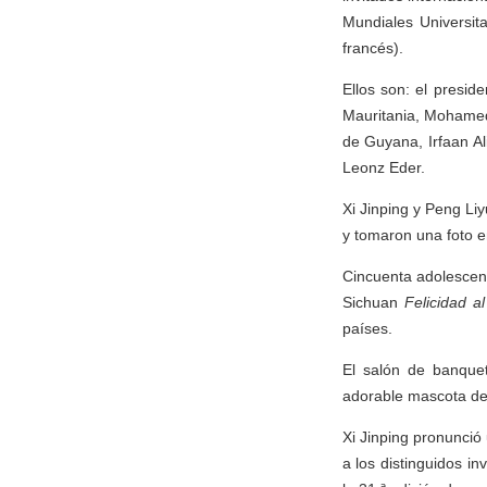
Mundiales Universit
francés).
Ellos son: el presi
Mauritania, Mohamed 
de Guyana, Irfaan Ali
Leonz Eder.
Xi Jinping y Peng Li
y tomaron una foto e
Cincuenta adolescent
Sichuan
Felicidad a
países.
El salón de banquet
adorable mascota de l
Xi Jinping pronunció
a los distinguidos i