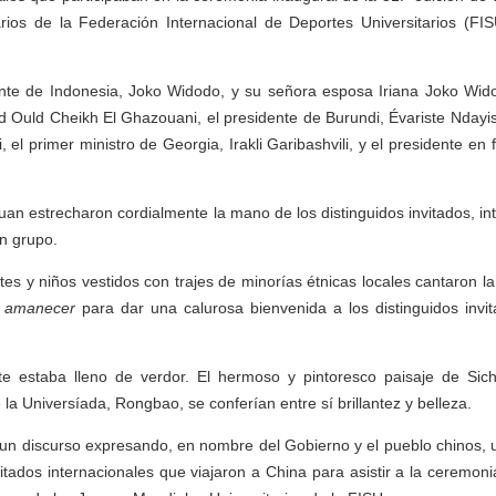
arios de la Federación Internacional de Deportes Universitarios (FIS
dente de Indonesia, Joko Widodo, y su señora esposa Iriana Joko Wido
Ould Cheikh El Ghazouani, el presidente de Burundi, Évariste Ndayis
, el primer ministro de Georgia, Irakli Garibashvili, y el presidente en
yuan estrecharon cordialmente la mano de los distinguidos invitados, i
n grupo.
es y niños vestidos con trajes de minorías étnicas locales cantaron la 
l amanecer
para dar una calurosa bienvenida a los distinguidos invi
e estaba lleno de verdor. El hermoso y pintoresco paisaje de Si
a Universíada, Rongbao, se conferían entre sí brillantez y belleza.
 un discurso expresando, en nombre del Gobierno y el pueblo chinos, 
nvitados internacionales que viajaron a China para asistir a la ceremon