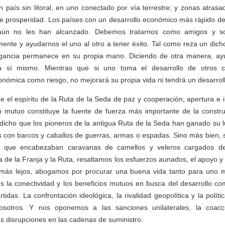
 país sin litoral, en uno conectado por vía terrestre; y zonas atrasa
e prosperidad. Los países con un desarrollo económico más rápido 
aún no les han alcanzado. Debemos tratarnos como amigos y soc
ente y ayudarnos el uno al otro a tener éxito. Tal como reza un dich
ragancia permanece en su propia mano. Diciendo de otra manera, a
a sí mismo. Mientras que si uno toma el desarrollo de otros
nómica como riesgo, no mejorará su propia vida ni tendrá un desarrol
el espíritu de la Ruta de la Seda de paz y cooperación, apertura e i
io mutuo constituye la fuente de fuerza más importante de la constru
 dicho que los pioneros de la antigua Ruta de la Seda han ganado su lu
 con barcos y caballos de guerras, armas o espadas. Sino más bien, 
s que encabezaban caravanas de camellos y veleros cargados d
a de la Franja y la Ruta, resaltamos los esfuerzos aunados, el apoyo 
 más lejos, abogamos por procurar una buena vida tanto para uno
s la conectividad y los beneficios mutuos en busca del desarrollo co
idas. La confrontación ideológica, la rivalidad geopolítica y la polít
sotros. Y nos oponemos a las sanciones unilaterales, la coac
s disrupciones en las cadenas de suministro.