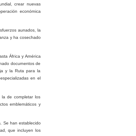
ndial, crear nuevas
ooperación económica
esfuerzos aunados, la
ujanza y ha cosechado
asta África y América
irmado documentos de
ja y la Ruta para la
especializadas en el
 la de completar los
ectos emblemáticos y
a. Se han establecido
dad, que incluyen los