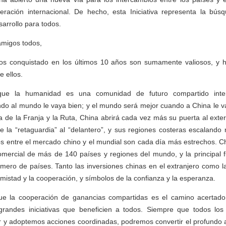
ración internacional. De hecho, esta Iniciativa representa la bús
arrollo para todos.
amigos todos,
s conquistado en los últimos 10 años son sumamente valiosos, y 
 ellos.
ue la humanidad es una comunidad de futuro compartido inter
do al mundo le vaya bien; y el mundo será mejor cuando a China le v
a de la Franja y la Ruta, China abrirá cada vez más su puerta al exter
e la “retaguardia” al “delantero”, y sus regiones costeras escalando
os entre el mercado chino y el mundial son cada día más estrechos. C
omercial de más de 140 países y regiones del mundo, y la principal f
mero de países. Tanto las inversiones chinas en el extranjero como 
mistad y la cooperación, y símbolos de la confianza y la esperanza.
 la cooperación de ganancias compartidas es el camino acertado 
randes iniciativas que beneficien a todos. Siempre que todos lo
r y adoptemos acciones coordinadas, podremos convertir el profundo