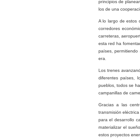
principios de planear
los de una cooperació
A lo largo de estos 
corredores económico
carreteras, aeropuert
esta red ha fomentad
países, permitiendo
era.
Los trenes avanzando
diferentes países, 
pueblos, todos se ha
campanillas de camel
Gracias a las centr
transmisión eléctric
para el desarrollo 
materializar el sueñ
estos proyectos ener