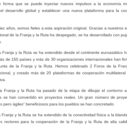
de forma que se puede inyectar nuevos impulsos a la economía mu
el desarrollo global y establecer una nueva plataforma para la c
diez años, somos fieles a esta aspiración original. Gracias a nuestros 
ional de la Franja y la Ruta ha despegado, se ha desarrollado con p
s.
 Franja y la Ruta se ha extendido desde el continente euroasiático h
 Más de 150 países y más de 30 organizaciones internacionales han f
junta de la Franja y la Ruta. Hemos celebrado 2 Foros de la Fran
cional, y creado más de 20 plataformas de cooperación multilateral 
iva.
a Franja y la Ruta ha pasado de la etapa de dibujar el contorno a
nes se han convertido en proyectos reales. Un gran número de proy
pero ágiles” beneficiosos para los pueblos se han concretado.
 Franja y la Ruta se ha extendido de la conectividad física a la bland
os rectores para la cooperación de la Franja y la Ruta de alta cali