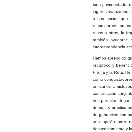
bien pavimentado; un
lugares avanzados d
a sus socios que 
respaldarnos mutuam
rosas a otros, la f
también ayudarse 
interdependencia eco
Hemos aprendido que 
recíproco y benefic
Franja y la Ruta. He
como conquistadores
emisarios amistoso
construcción conjunt
nos permitan llegar
demás, y practicamo
de ganancias compart
una opción para no
desacoplamiento y la