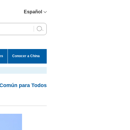
Español
简体中文
English
Français
Русский
es
Conocer a China
عربي
lo Común para Todos