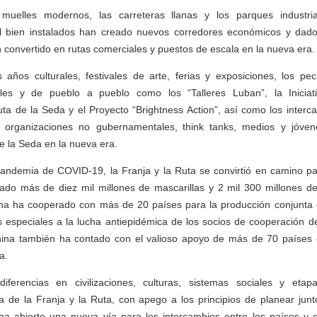
muelles modernos, las carreteras llanas y los parques industri
l bien instalados han creado nuevos corredores económicos y dado
n convertido en rutas comerciales y puestos de escala en la nueva era.
 años culturales, festivales de arte, ferias y exposiciones, los pe
rales y de pueblo a pueblo como los “Talleres Luban”, la Iniciat
uta de la Seda y el Proyecto “Brightness Action”, así como los inter
s organizaciones no gubernamentales, think tanks, medios y jóve
e la Seda en la nueva era.
pandemia de COVID-19, la Franja y la Ruta se convirtió en camino par
ado más de diez mil millones de mascarillas y 2 mil 300 millones d
ina ha cooperado con más de 20 países para la producción conjunta 
 especiales a la lucha antiepidémica de los socios de cooperación de
hina también ha contado con el valioso apoyo de más de 70 paíse
a.
iferencias en civilizaciones, culturas, sistemas sociales y etap
a de la Franja y la Ruta, con apego a los principios de planear junto
, ha abierto una nueva vía para los intercambios entre los países y 