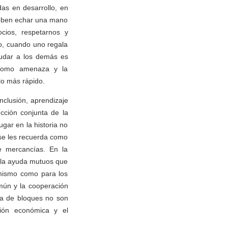
das en desarrollo, en
deben echar una mano
ios, respetarnos y
o, cuando uno regala
yudar a los demás es
 como amenaza y la
lo más rápido.
nclusión, aprendizaje
cción conjunta de la
gar en la historia no
se les recuerda como
e mercancías. En la
y la ayuda mutuos que
 mismo como para los
mún y la cooperación
ica de bloques no son
ción económica y el