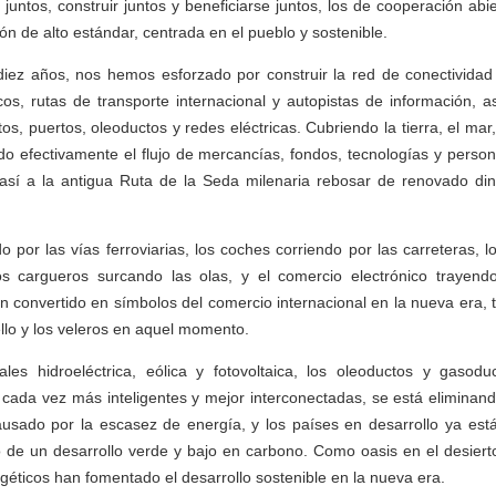
 juntos, construir juntos y beneficiarse juntos, los de cooperación abie
n de alto estándar, centrada en el pueblo y sostenible.
diez años, nos hemos esforzado por construir la red de conectividad
s, rutas de transporte internacional y autopistas de información, as
os, puertos, oleoductos y redes eléctricas. Cubriendo la tierra, el mar, e
o efectivamente el flujo de mercancías, fondos, tecnologías y person
 así a la antigua Ruta de la Seda milenaria rebosar de renovado d
 por las vías ferroviarias, los coches corriendo por las carreteras, 
los cargueros surcando las olas, y el comercio electrónico trayend
n convertido en símbolos del comercio internacional en la nueva era, t
lo y los veleros en aquel momento.
ales hidroeléctrica, eólica y fotovoltaica, los oleoductos y gasod
a cada vez más inteligentes y mejor interconectadas, se está eliminando
causado por la escasez de energía, y los países en desarrollo ya est
o de un desarrollo verde y bajo en carbono. Como oasis en el desierto
géticos han fomentado el desarrollo sostenible en la nueva era.