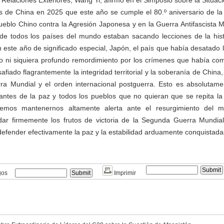
Relaciones Exteriores, Wang Yi, afirmó en el Simposio sobre la Situaci
s de China en 2025 que este año se cumple el 80.º aniversario de la 
ueblo Chino contra la Agresión Japonesa y en la Guerra Antifascista 
de todos los países del mundo estaban sacando lecciones de la hist
en este año de significado especial, Japón, el país que había desatado 
vo ni siquiera profundo remordimiento por los crímenes que había com
afiado flagrantemente la integridad territorial y la soberanía de China, 
a Mundial y el orden internacional postguerra. Esto es absolutame
ntes de la paz y todos los pueblos que no quieran que se repita la t
emos mantenernos altamente alerta ante el resurgimiento del mi
r firmemente los frutos de victoria de la Segunda Guerra Mundia
defender efectivamente la paz y la estabilidad arduamente conquistada
gos
Imprimir