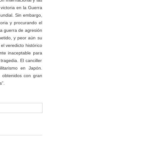
ón Internacional y las
victoria en la Guerra
Mundial. Sin embargo,
oria y procurando el
la guerra de agresión
etido, y peor aún su
el veredicto histórico
nte inaceptable para
ragedia. El canciller
litarismo en Japón.
l obtenidos con gran
s”.