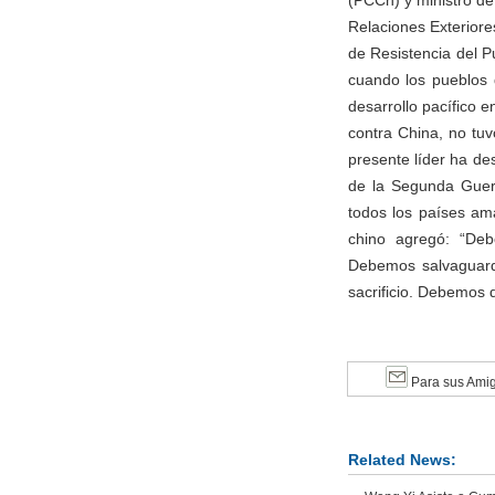
(PCCh) y ministro de 
Relaciones Exteriore
de Resistencia del P
cuando los pueblos 
desarrollo pacífico 
contra China, no tu
presente líder ha des
de la Segunda Guerr
todos los países ama
chino agregó: “Deb
Debemos salvaguarda
sacrificio. Debemos 
Para sus Ami
Related News: