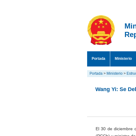
Min
Rep
Portada
Ministerio
Portada
>
Ministerio
>
Estru
Wang Yi: Se De
El 30 de diciembre 