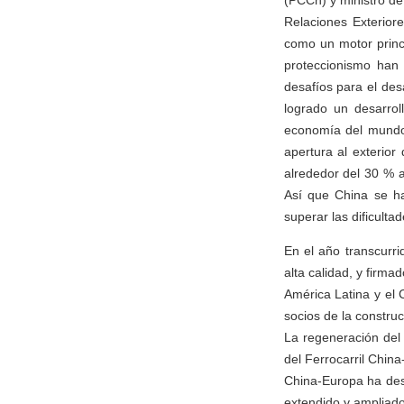
(PCCh) y ministro de 
Relaciones Exteriore
como un motor princi
proteccionismo han 
desafíos para el des
logrado un desarrol
economía del mundo 
apertura al exterior
alrededor del 30 % a
Así que China se ha
superar las dificultad
En el año transcurr
alta calidad, y firm
América Latina y el 
socios de la constru
La regeneración del 
del Ferrocarril Chin
China-Europa ha desp
extendido y ampliado