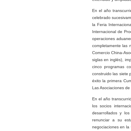
En el año transcurr
celebrado sucesivame
la Feria Internacio
Internacional de Pr
operaciones aduaner
completamente las n
Comercio China-Asoci
siglas en inglés), i
cinco programas co
construido las siete
éxito la primera C
Las Asociaciones de 
En el año transcurr
los socios interna
desarrollados y los
renunciar a su est
negociaciones en la 