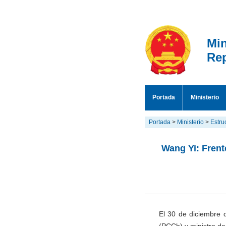
Min
Rep
Portada
Ministerio
Portada
>
Ministerio
>
Estru
Wang Yi: Frent
El 30 de diciembre 