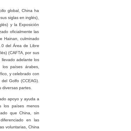
llo global, China ha
us siglas en inglés),
lés) y la Exposición
ado oficialmente las
de Hainan, culminado
.0 del Área de Libre
glés) (CAFTA, por sus
 llevado adelante los
 los países árabes,
fico, y celebrado con
 del Golfo (CCEAG).
 diversas partes.
dado apoyo y ayuda a
os los países menos
ciado que China, sin
diferenciado en las
as voluntarias, China