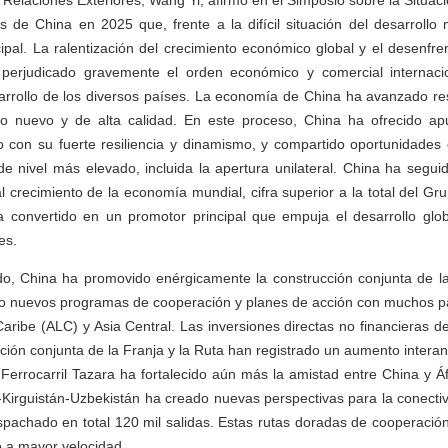
Relaciones Exteriores, Wang Yi, afirmó en el Simposio sobre la Situaci
s de China en 2025 que, frente a la difícil situación del desarrollo
pal. La ralentización del crecimiento económico global y el desenfre
perjudicado gravemente el orden económico y comercial internaci
arrollo de los diversos países. La economía de China ha avanzado res
lo nuevo y de alta calidad. En este proceso, China ha ofrecido ap
con su fuerte resiliencia y dinamismo, y compartido oportunidades
 de nivel más elevado, incluida la apertura unilateral. China ha segu
l crecimiento de la economía mundial, cifra superior a la total del Gru
 convertido en un promotor principal que empuja el desarrollo glob
es.
ido, China ha promovido enérgicamente la construcción conjunta de la
ado nuevos programas de cooperación y planes de acción con muchos pa
Caribe (ALC) y Asia Central. Las inversiones directas no financieras d
cción conjunta de la Franja y la Ruta han registrado un aumento intera
Ferrocarril Tazara ha fortalecido aún más la amistad entre China y Áf
a-Kirguistán-Uzbekistán ha creado nuevas perspectivas para la conectivi
achado en total 120 mil salidas. Estas rutas doradas de cooperación
 a mayor velocidad.