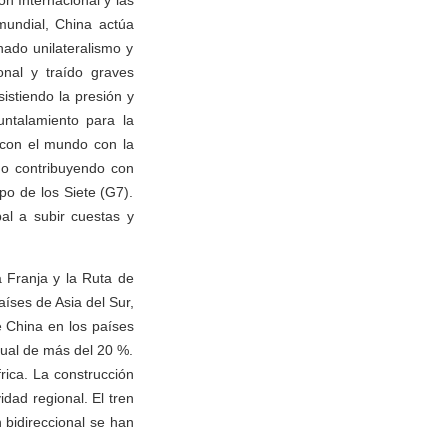
ón Internacional y las
 mundial, China actúa
nado unilateralismo y
onal y traído graves
istiendo la presión y
untalamiento para la
 con el mundo con la
ido contribuyendo con
po de los Siete (G7).
al a subir cuestas y
 Franja y la Ruta de
íses de Asia del Sur,
e China en los países
nual de más del 20 %.
rica. La construcción
dad regional. El tren
 bidireccional se han