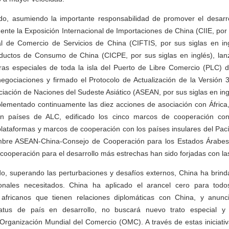
ido, asumiendo la importante responsabilidad de promover el desarro
nte la Exposición Internacional de Importaciones de China (CIIE, por s
nal de Comercio de Servicios de China (CIFTIS, por sus siglas en ing
oductos de Consumo de China (CICPE, por sus siglas en inglés), lanz
as especiales de toda la isla del Puerto de Libre Comercio (PLC) 
egociaciones y firmado el Protocolo de Actualización de la Versión 3
ación de Naciones del Sudeste Asiático (ASEAN, por sus siglas en in
mplementado continuamente las diez acciones de asociación con África,
n países de ALC, edificado los cinco marcos de cooperación con
 plataformas y marcos de cooperación con los países insulares del Pací
umbre ASEAN-China-Consejo de Cooperación para los Estados Árabes
cooperación para el desarrollo más estrechas han sido forjadas con las
ido, superando las perturbaciones y desafíos externos, China ha brin
cionales necesitados. China ha aplicado el arancel cero para tod
 africanos que tienen relaciones diplomáticas con China, y anun
atus de país en desarrollo, no buscará nuevo trato especial y 
Organización Mundial del Comercio (OMC). A través de estas iniciativ