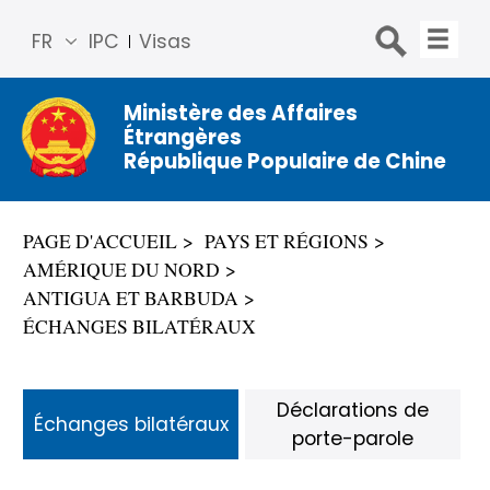
FR
IPC
Visas
简体
中文
Ministère des Affaires
Étrangères
Engli
République Populaire de Chine
sh
Русс
кий
PAGE D'ACCUEIL
PAYS ET RÉGIONS
Espa
AMÉRIQUE DU NORD
ñol
ANTIGUA ET BARBUDA
عربي
ÉCHANGES BILATÉRAUX
Déclarations de
Échanges bilatéraux
porte-parole