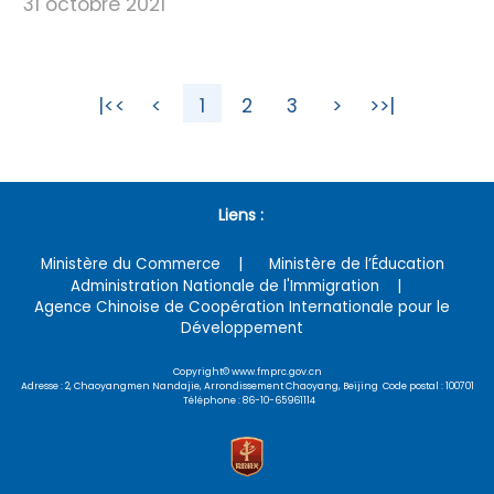
31 octobre 2021
|<<
<
1
2
3
>
>>|
Liens :
Ministère du Commerce
Ministère de l’Éducation
Administration Nationale de l'Immigration
Agence Chinoise de Coopération Internationale pour le
Développement
Copyright© www.fmprc.gov.cn
Adresse : 2, Chaoyangmen Nandajie, Arrondissement Chaoyang, Beijing Code postal : 100701
Téléphone : 86-10-65961114