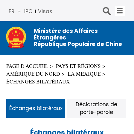
FR
IPC
Visas
简体
中文
Ministère des Affaires
Étrangères
Engli
République Populaire de Chine
sh
Русс
кий
PAGE D'ACCUEIL
PAYS ET RÉGIONS
Espa
AMÉRIQUE DU NORD
LA MEXIQUE
ñol
ÉCHANGES BILATÉRAUX
عربي
Déclarations de
Échanges bilatéraux
porte-parole
Échanges bilatéraux