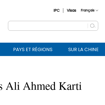
IPC
Visas
Français
简体中文
English
Русский
Español
PAYS ET RÉGIONS
SUR LA CHINE
عربي
es Ali Ahmed Karti