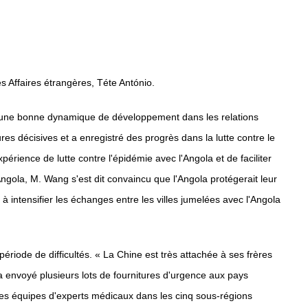
es Affaires étrangères, Téte António.
t d'une bonne dynamique de développement dans les relations
es décisives et a enregistré des progrès dans la lutte contre le
rience de lutte contre l'épidémie avec l'Angola et de faciliter
gola, M. Wang s'est dit convaincu que l'Angola protégerait leur
 à intensifier les échanges entre les villes jumelées avec l'Angola
ériode de difficultés. « La Chine est très attachée à ses frères
a envoyé plusieurs lots de fournitures d'urgence aux pays
 des équipes d'experts médicaux dans les cinq sous-régions