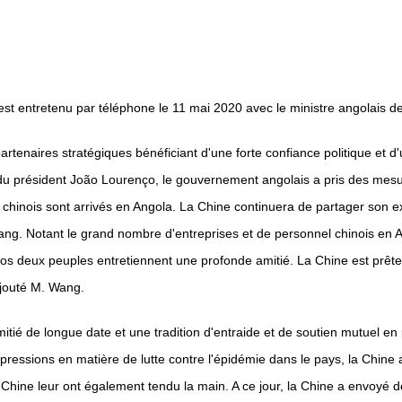
'est entretenu par téléphone le 11 mai 2020 avec le ministre angolais d
partenaires stratégiques bénéficiant d'une forte confiance politique e
on du président João Lourenço, le gouvernement angolais a pris des mesur
hinois sont arrivés en Angola. La Chine continuera de partager son expé
ng. Notant le grand nombre d'entreprises et de personnel chinois en An
« Nos deux peuples entretiennent une profonde amitié. La Chine est prête
 ajouté M. Wang.
tié de longue date et une tradition d'entraide et de soutien mutuel en p
pressions en matière de lutte contre l'épidémie dans le pays, la Chine 
 Chine leur ont également tendu la main. A ce jour, la Chine a envoyé