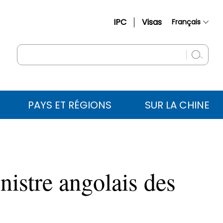
IPC
Visas
Français
简体中文
English
Русский
Español
PAYS ET RÉGIONS
SUR LA CHINE
عربي
nistre angolais des