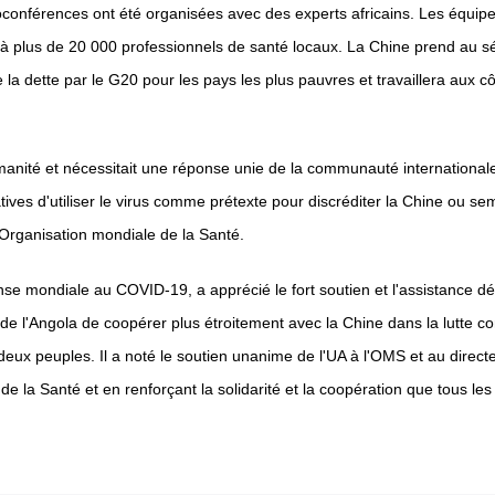
sioconférences ont été organisées avec des experts africains. Les équi
 à plus de 20 000 professionnels de santé locaux. La Chine prend au sé
dette par le G20 pour les pays les plus pauvres et travaillera aux côté
anité et nécessitait une réponse unie de la communauté internationale.
ives d'utiliser le virus comme prétexte pour discréditer la Chine ou seme
l'Organisation mondiale de la Santé.
nse mondiale au COVID-19, a apprécié le fort soutien et l'assistance dé
e l'Angola de coopérer plus étroitement avec la Chine dans la lutte contr
s deux peuples. Il a noté le soutien unanime de l'UA à l'OMS et au direct
 de la Santé et en renforçant la solidarité et la coopération que tous 