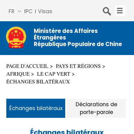
FR
IPC
Visas
简体
中文
Ministère des Affaires
Étrangères
Engli
République Populaire de Chine
sh
Русс
кий
PAGE D'ACCUEIL
PAYS ET RÉGIONS
Espa
AFRIQUE
LE CAP VERT
ñol
ÉCHANGES BILATÉRAUX
عربي
Déclarations de
Échanges bilatéraux
porte-parole
Échanges bilatéraux