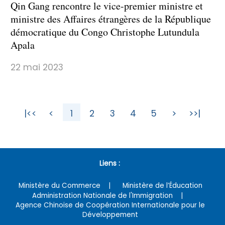
Qin Gang rencontre le vice-premier ministre et
ministre des Affaires étrangères de la République
démocratique du Congo Christophe Lutundula
Apala
22 mai 2023
|<<
<
1
2
3
4
5
>
>>|
Liens :
Ministère du Commerce
Ministère de l’Éducation
Administration Nationale de l'Immigration
Agence Chinoise de Coopération Internationale pour le
Développement