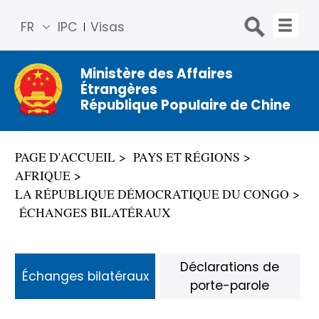
FR
IPC
Visas
简体
中文
Ministère des Affaires
Étrangères
Engli
République Populaire de Chine
sh
Русс
кий
PAGE D'ACCUEIL
PAYS ET RÉGIONS
Espa
AFRIQUE
ñol
LA RÉPUBLIQUE DÉMOCRATIQUE DU CONGO
عربي
ÉCHANGES BILATÉRAUX
Déclarations de
Échanges bilatéraux
porte-parole