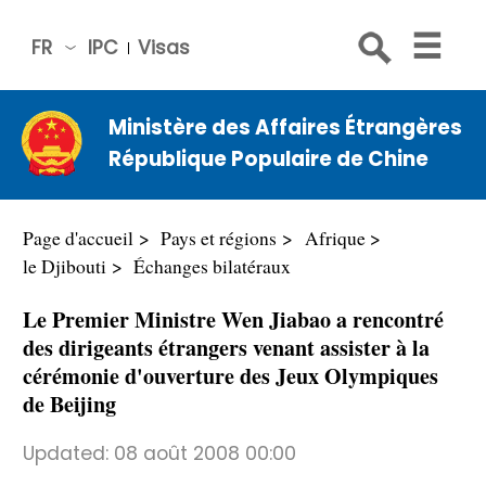
FR
IPC
Visas
简体
中文
Ministère des Affaires Étrangères
Engli
République Populaire de Chine
sh
Русс
кий
Page d'accueil
Pays et régions
Afrique
Espa
le Djibouti
Échanges bilatéraux
ñol
Le Premier Ministre Wen Jiabao a rencontré
عربي
des dirigeants étrangers venant assister à la
cérémonie d'ouverture des Jeux Olympiques
de Beijing
Updated:
08 août 2008 00:00