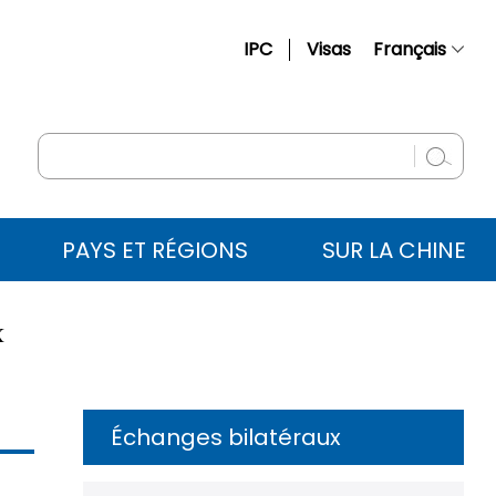
IPC
Visas
Français
简体中文
English
Русский
Español
PAYS ET RÉGIONS
SUR LA CHINE
عربي
X
Échanges bilatéraux