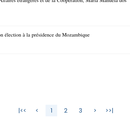
ffaires étrangères et de la Coopération, Maria Manuela dos
son élection à la présidence du Mozambique
|<<
<
1
2
3
>
>>|