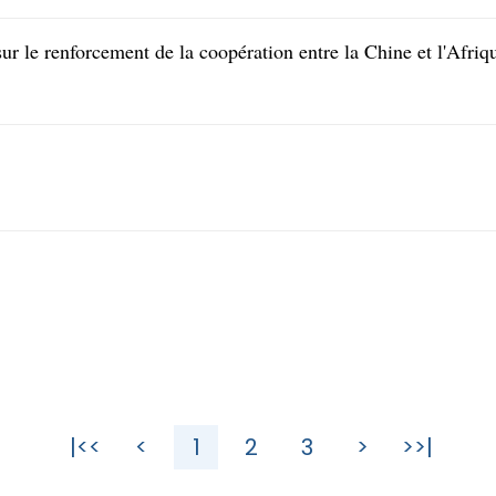
r le renforcement de la coopération entre la Chine et l'Afriq
|<<
<
1
2
3
>
>>|