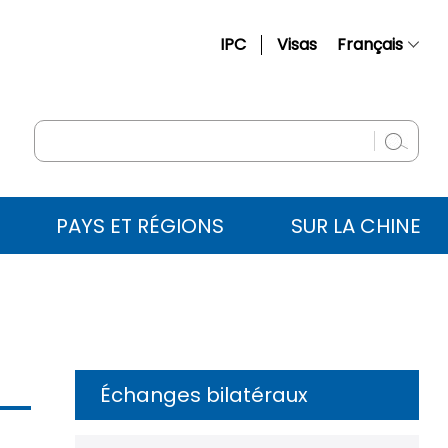
IPC
Visas
Français
简体中文
English
Русский
Español
PAYS ET RÉGIONS
SUR LA CHINE
عربي
Échanges bilatéraux