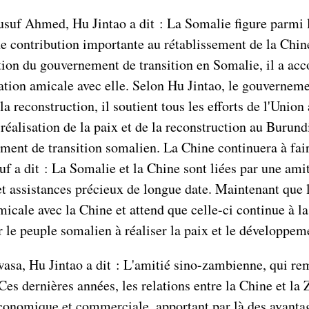
suf Ahmed, Hu Jintao a dit : La Somalie figure parmi le
une contribution importante au rétablissement de la Chi
tion du gouvernement de transition en Somalie, il a acc
ation amicale avec elle. Selon Hu Jintao, le gouverneme
 la reconstruction, il soutient tous les efforts de l'Uni
réalisation de la paix et de la reconstruction au Burund
ent de transition somalien. La Chine continuera à faire 
uf a dit : La Somalie et la Chine sont liées par une amit
t assistances précieux de longue date. Maintenant que la
micale avec la Chine et attend que celle-ci continue à l
er le peuple somalien à réaliser la paix et le développem
sa, Hu Jintao a dit : L'amitié sino-zambienne, qui remo
 Ces dernières années, les relations entre la Chine et l
conomique et commerciale, apportant par là des avantag