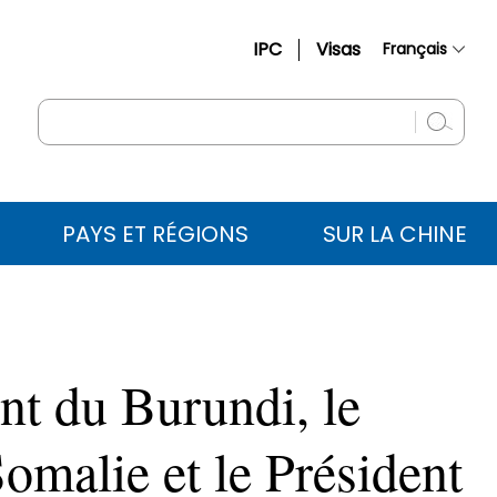
IPC
Visas
Français
简体中文
English
Русский
Español
PAYS ET RÉGIONS
SUR LA CHINE
عربي
nt du Burundi, le
omalie et le Président