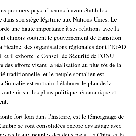
s premiers pays africains à avoir établi les
ne dans son siège légitime aux Nations Unies. Le
ordé une haute importance à ses relations avec la
nt chinois soutient le gouvernement de transition
on africaine, des organisations régionales dont l'IGAD
i, et il exhorte le Conseil de Sécurité de l'ONU
des efforts visant la réalisation au plus tôt de la
ié traditionnelle, et le peuple somalien est
 Somalie est en train d'élaborer le plan de la
a soutenir sur les plans politique, économique et
ent.
nte fort loin dans l'histoire, est le témoignage de
a Zambie se sont consolidées encore davantage avec
es réels aux peuples des deux pays. La Chine et la