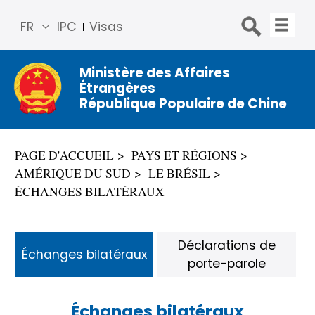
FR
IPC
Visas
简体
中文
Ministère des Affaires
Étrangères
Engli
République Populaire de Chine
sh
Русс
кий
PAGE D'ACCUEIL
PAYS ET RÉGIONS
Espa
AMÉRIQUE DU SUD
LE BRÉSIL
ñol
ÉCHANGES BILATÉRAUX
عربي
Déclarations de
Échanges bilatéraux
porte-parole
Échanges bilatéraux