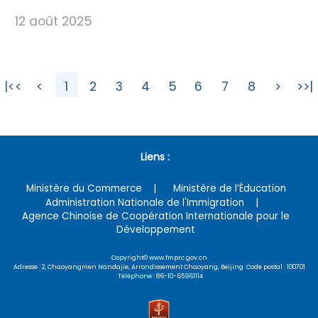
12 août 2025
|<<
<
1
2
3
4
5
6
7
8
>
>>|
Liens :
Ministère du Commerce
Ministère de l’Éducation
Administration Nationale de l'Immigration
Agence Chinoise de Coopération Internationale pour le
Développement
Copyright© www.fmprc.gov.cn
Adresse : 2, Chaoyangmen Nandajie, Arrondissement Chaoyang, Beijing Code postal : 100701
Téléphone : 86-10-65961114