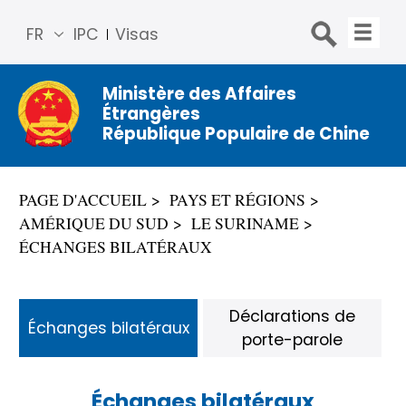
FR
IPC
Visas
简体
中文
Ministère des Affaires
Étrangères
Engli
République Populaire de Chine
sh
Русс
кий
PAGE D'ACCUEIL
PAYS ET RÉGIONS
Espa
AMÉRIQUE DU SUD
LE SURINAME
ñol
ÉCHANGES BILATÉRAUX
عربي
Déclarations de
Échanges bilatéraux
porte-parole
Échanges bilatéraux