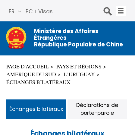
FR
IPC
Visas
简体
中文
Ministère des Affaires
Étrangères
Engli
République Populaire de Chine
sh
Русс
кий
PAGE D'ACCUEIL
PAYS ET RÉGIONS
Espa
AMÉRIQUE DU SUD
L`URUGUAY
ñol
ÉCHANGES BILATÉRAUX
عربي
Déclarations de
Échanges bilatéraux
porte-parole
Échanges bilatéraux