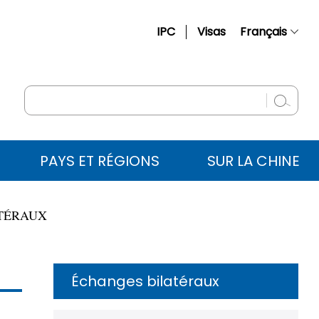
IPC
Visas
Français
简体中文
English
Русский
Español
PAYS ET RÉGIONS
SUR LA CHINE
عربي
TÉRAUX
Échanges bilatéraux