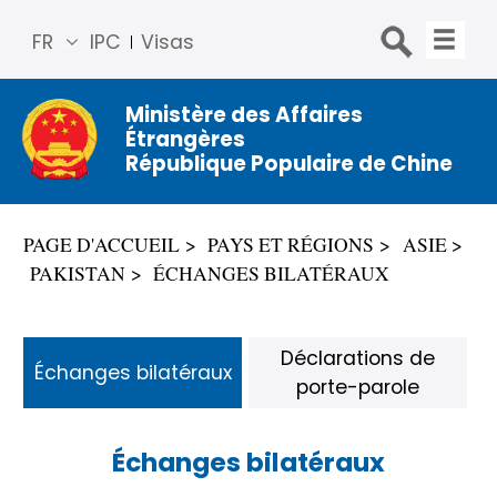
FR
IPC
Visas
简体
中文
Ministère des Affaires
Étrangères
Engli
République Populaire de Chine
sh
Русс
кий
PAGE D'ACCUEIL
PAYS ET RÉGIONS
ASIE
Espa
PAKISTAN
ÉCHANGES BILATÉRAUX
ñol
عربي
Déclarations de
Échanges bilatéraux
porte-parole
Échanges bilatéraux