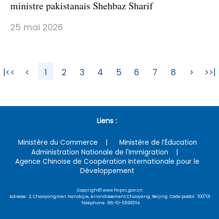
ministre pakistanais Shehbaz Sharif
25 mai 2026
|<<
<
1
2
3
4
5
6
7
8
>
>>|
Liens :
Ministère du Commerce
Ministère de l’Éducation
Administration Nationale de l'Immigration
Agence Chinoise de Coopération Internationale pour le
Développement
Copyright© www.fmprc.gov.cn
Adresse : 2, Chaoyangmen Nandajie, Arrondissement Chaoyang, Beijing Code postal : 100701
Téléphone : 86-10-65961114