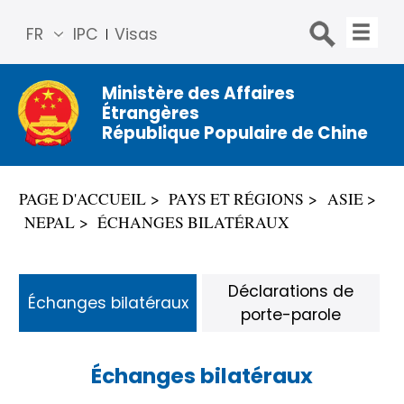
FR
IPC
Visas
简体
中文
Ministère des Affaires
Étrangères
Engli
République Populaire de Chine
sh
Русс
кий
PAGE D'ACCUEIL
PAYS ET RÉGIONS
ASIE
Espa
NEPAL
ÉCHANGES BILATÉRAUX
ñol
عربي
Déclarations de
Échanges bilatéraux
porte-parole
Échanges bilatéraux