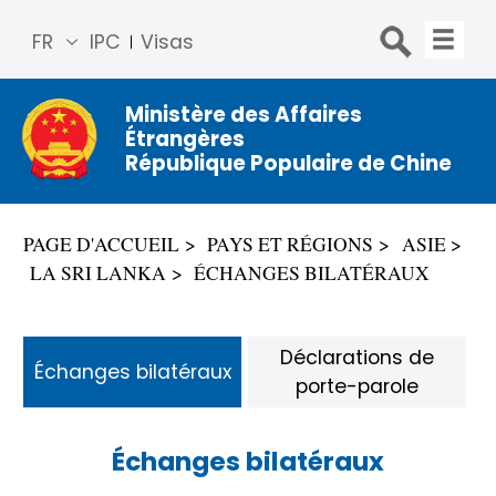
FR
IPC
Visas
简体
中文
Ministère des Affaires
Étrangères
Engli
République Populaire de Chine
sh
Русс
кий
PAGE D'ACCUEIL
PAYS ET RÉGIONS
ASIE
Espa
LA SRI LANKA
ÉCHANGES BILATÉRAUX
ñol
عربي
Déclarations de
Échanges bilatéraux
porte-parole
Échanges bilatéraux