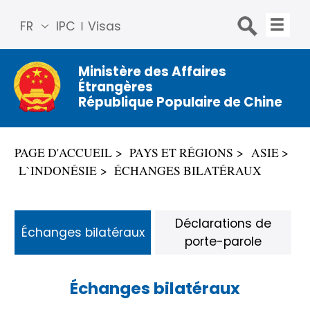
FR
IPC
Visas
简体
中文
Ministère des Affaires
Étrangères
Engli
République Populaire de Chine
sh
Русс
кий
PAGE D'ACCUEIL
PAYS ET RÉGIONS
ASIE
Espa
L`INDONÉSIE
ÉCHANGES BILATÉRAUX
ñol
عربي
Déclarations de
Échanges bilatéraux
porte-parole
Échanges bilatéraux