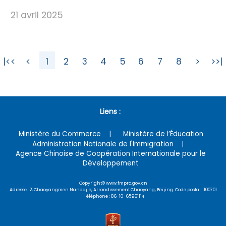
21 avril 2025
|<<
<
1
2
3
4
5
6
7
8
>
>>|
Liens :
Ministère du Commerce
Ministère de l’Éducation
Administration Nationale de l'Immigration
Agence Chinoise de Coopération Internationale pour le
Développement
Copyright© www.fmprc.gov.cn
Adresse : 2, Chaoyangmen Nandajie, Arrondissement Chaoyang, Beijing Code postal : 100701
Téléphone : 86-10-65961114