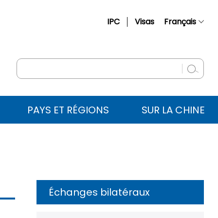
IPC
Visas
Français
简体中文
English
Русский
Español
PAYS ET RÉGIONS
SUR LA CHINE
عربي
Échanges bilatéraux