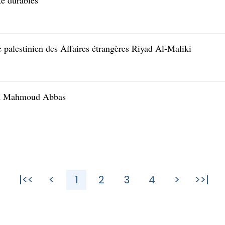
té durables
e palestinien des Affaires étrangères Riyad Al-Maliki
nien Mahmoud Abbas
|<<
<
1
2
3
4
>
>>|