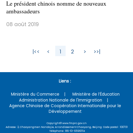
Le président chinois nomme de nouveaux
ambassadeurs
08 août 2019
|<<
<
1
2
>
>>|
Liens :
Ministère du Commerce
Ministère de l’Éducation
Administration Nationale de l'Immigration
Agence Chinoise de Coopération Internationale pour le
Développement
Copyright© www.fmprc.gov.cn
Adresse : 2, Chaoyangmen Nandajie, Arrondissement Chaoyang, Beijing Code postal : 100701
Téléphone : 86-10-65961114