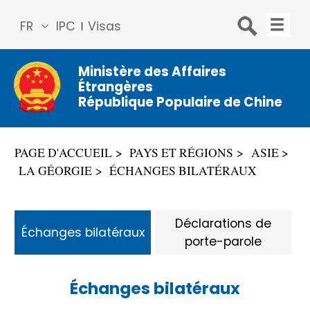
FR
IPC
Visas
简体
中文
Ministère des Affaires
Étrangères
Engli
République Populaire de Chine
sh
Русс
кий
PAGE D'ACCUEIL
PAYS ET RÉGIONS
ASIE
Espa
LA GÉORGIE
ÉCHANGES BILATÉRAUX
ñol
عربي
Déclarations de
Échanges bilatéraux
porte-parole
Échanges bilatéraux