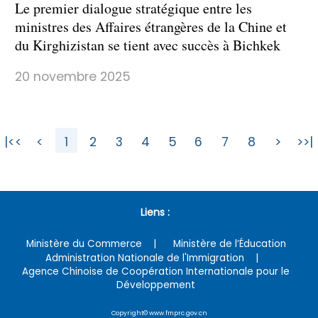
Le premier dialogue stratégique entre les
ministres des Affaires étrangères de la Chine et
du Kirghizistan se tient avec succès à Bichkek
20 novembre 2025
|<<
<
1
2
3
4
5
6
7
8
>
>>|
Liens :
Ministère du Commerce
Ministère de l’Éducation
Administration Nationale de l'Immigration
Agence Chinoise de Coopération Internationale pour le
Développement
Copyright© www.fmprc.gov.cn