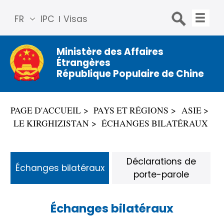
FR
IPC
Visas
简体
中文
Ministère des Affaires
Étrangères
Engli
République Populaire de Chine
sh
Русс
кий
PAGE D'ACCUEIL
PAYS ET RÉGIONS
ASIE
Espa
LE KIRGHIZISTAN
ÉCHANGES BILATÉRAUX
ñol
عربي
Déclarations de
Échanges bilatéraux
porte-parole
Échanges bilatéraux