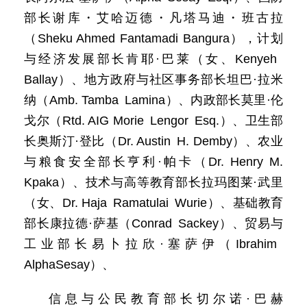
部长谢库・艾哈迈德・凡塔马迪・班古拉
（Sheku Ahmed Fantamadi Bangura），计划
与经济发展部长肯耶·巴莱（女、Kenyeh
Ballay）、地方政府与社区事务部长坦巴·拉米
纳（Amb. Tamba Lamina）、内政部长莫里·伦
戈尔（Rtd. AIG Morie Lengor Esq.）、卫生部
长奥斯汀·登比（Dr. Austin H. Demby）、农业
与粮食安全部长亨利·帕卡（Dr. Henry M.
Kpaka）、技术与高等教育部长拉玛图莱·武里
（女、Dr. Haja Ramatulai Wurie）、基础教育
部长康拉德·萨基（Conrad Sackey）、贸易与
工业部长易卜拉欣·塞萨伊（Ibrahim
AlphaSesay）、
信息与公民教育部长切尔诺·巴赫