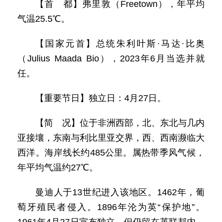
【首 都】弗里敦（Freetown），年平均
气温25.5℃。
【国家元首】总统朱利叶斯·马达·比奥
（Julius Maada Bio），2023年6月当选并就
任。
【重要节日】独立日：4月27日。
【简 况】位于非洲西部，北、东北与几内
亚接壤，东南与利比里亚交界，西、西南濒临大
西洋。海岸线长约485公里。属热带季风气候，
年平均气温约27℃。
曼迪人于13世纪进入该地区。1462年，葡
萄牙殖民者侵入。1896年沦为英“保护地”。