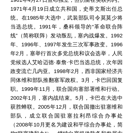
1961年4月27日宣布独立，但仍留在英联邦内。
1971年4月19日成立共和国，史蒂文斯出任总
统。在1985年大选中，武装部队司令莫莫少将
当选总统。1991年，桑科领导的“革命联合阵
线”（简称联阵）发动叛乱，塞内战爆发。1992
年、1996年、1997年发生三次军事政变。1996
年2月，塞举行首次多党总统和议会选举，人民
党候选人艾哈迈德·泰詹·卡巴当选总统，次年因
政变流亡几内亚。1998年2月，西非国家经济共
同体维和部队推翻塞军政权。3月，卡巴回国复
职。1999年11月，联合国向塞部署维和行动。
2002年1月，塞内战结束。5月，卡巴在大选中
获胜蝉联。2005年12月，联合国撤出驻塞维和
部队，成立联合国驻塞拉利昂综合办事处
（2008年10月更名为建设和平综合办事处，简