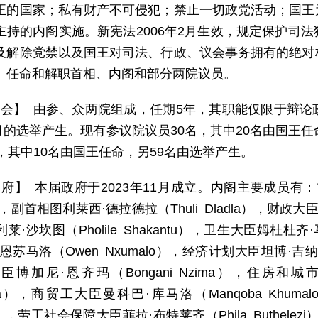
正的国家；私有财产不可侵犯；禁止一切政党活动；国王
主持的内阁实施。新宪法2006年2月生效，规定保护司
及解除党禁以及国王对司法、行政、议会事务拥有的绝对
、任命和解职首相、内阁和部分两院议员。
 会】 由参、众两院组成，任期5年，其职能仅限于辩
年9月的选举产生。现有参议院议员30名，其中20名由国王
名，其中10名由国王任命，另59名由选举产生。
 府】 本届政府于2023年11月成立。内阁主要成员有：首相
i），副首相图利莱西·德拉德拉（Thuli Dladla），财政大臣尼
·沙坎图（Pholile Shakantu），卫生大臣姆杜杜齐·马
恩苏马洛（Owen Nxumalo），经济计划大臣坦博·吉纳（
臣博加尼·恩齐玛（Bongani Nzima），住房和城
lala），商贸工大臣曼科巴·库马洛（Manqoba Khu
ta），劳工社会保障大臣菲拉·布特莱齐（Phila Buthe