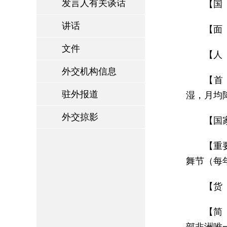
发言人有关谈话
【国 
讲话
【面 
文件
【人 
外交机构信息
【首 
驻外报道
湿，月均
外交掠影
【国家
【重
舞节（每
【货
【简