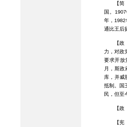
【简
国。19
年，19
通比王后
【政
力，对政
要求开放
月，斯政府以
库，并威
抵制。国
民，但至
【政
【宪