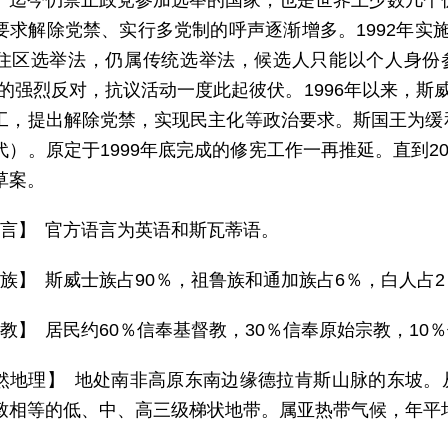
一迄今仍禁止政党参加选举的国家，也是世界上少数几个仍
求解除党禁、实行多党制的呼声逐渐增多。1992年实施“廷克
住区选举法，仍属传统选举法，候选人只能以个人身份参选
者的强烈反对，抗议活动一度此起彼伏。1996年以来，斯
工，提出解除党禁，实现民主化等政治要求。斯国王为缓
代）。原定于1999年底完成的修宪工作一再推延。直到2
草案。
 言】 官方语言为英语和斯瓦蒂语。
 族】 斯威士族占90％，祖鲁族和通加族占6％，白人
 教】 居民约60％信奉基督教，30％信奉原始宗教，1
然地理】 地处南非高原东南边缘德拉肯斯山脉的东坡。从东
致相等的低、中、高三级梯状地带。属亚热带气候，年平均气