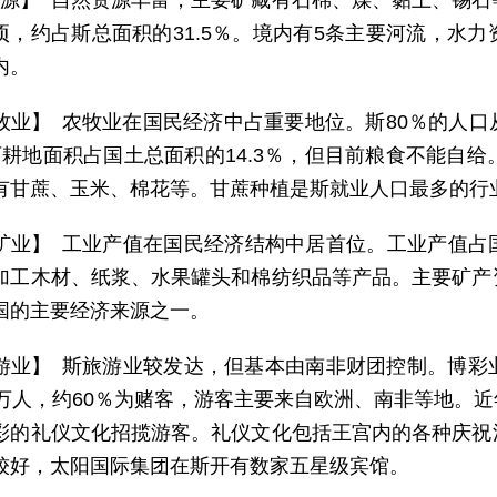
 源】 自然资源丰富，主要矿藏有石棉、煤、黏土、锡
万公顷，约占斯总面积的31.5％。境内有5条主要河流，
内。
牧业】 农牧业在国民经济中占重要地位。斯80％的人
可耕地面积占国土总面积的14.3％，但目前粮食不能自给
有甘蔗、玉米、棉花等。甘蔗种植是斯就业人口最多的行
矿业】 工业产值在国民经济结构中居首位。工业产值占
加工木材、纸浆、水果罐头和棉纺织品等产品。主要矿产
国的主要经济来源之一。
游业】 斯旅游业较发达，但基本由南非财团控制。博彩
0万人，约60％为赌客，游客主要来自欧洲、南非等地。
彩的礼仪文化招揽游客。礼仪文化包括王宫内的各种庆祝
较好，太阳国际集团在斯开有数家五星级宾馆。