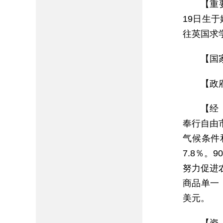
【重
19日生
往英国求学
【国
【政府
【经
奉行自由
气候条件
7.8％。
努力促进
商品单一，
美元。