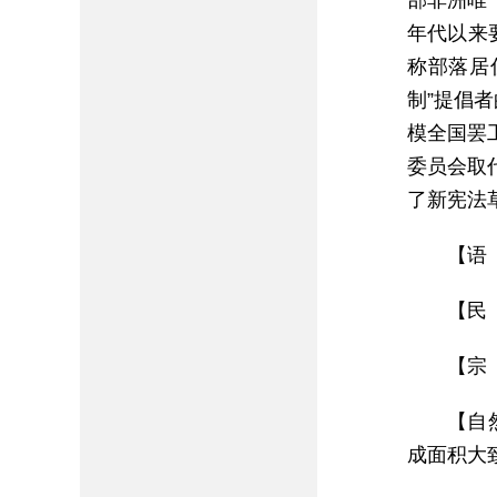
部非洲唯
年代以来要
称部落居
制”提倡
模全国罢
委员会取
了新宪法
【语
【民
【宗
【自
成面积大