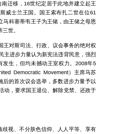
向南迁移，16世纪定居于此地并建立起王
定名斯威士兰王国。国王索布扎二世在位61
会”立马科塞蒂韦王子为王储，由王储之母恩
瓦蒂三世。
了国王对斯司法、行政、议会事务的绝对权
民主进步力量认为新宪法违背民意，强烈
发生，但均未撼动王室权力。2008年5
 Democratic Movement）主席马苏
施后的首次议会选举，多数进步力量予以
活动，要求国王退位、解除党禁、还政于
种族歧视、不分肤色信仰、人人平等、享有