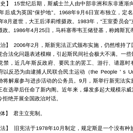
 史】 15世纪后期，斯威士兰人由中部非洲和东非逐渐
07年后成为英国“保护地”。1968年9月6日宣布独立，
82年8月逝世，大王后泽莉维摄政。1983年，“王室委员
摄政。1986年4月25日，马科塞蒂韦王储登基，称姆斯
 治】 2006年2月，斯新宪法正式颁布实施，仍然维持
党合法化问题表述模糊，引起斯民间社会极大不满。一些
党禁，近几年斯反政府、要民主的罢工、游行、请愿时有
反恐为由逮捕人民联合民主运动（the People＇s United
胁将解雇参与进步活动的公务员。9月，斯举行新宪法实
王在选举后任命了新内阁。近年来，爆发多起大规模示威
今拒绝开展全国政治对话。
 体】 君主立宪制。
 法】 旧宪法于1978年10月制定，规定斯是一个没有