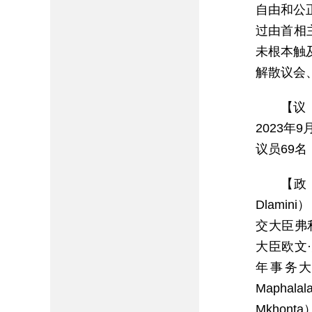
自由和公
过由首相
未根本触
解散议会
【议
2023
议员69
【政
Dlamin
交大臣弗利莱
大臣欧文·
年事务大
Mapha
Mkhon