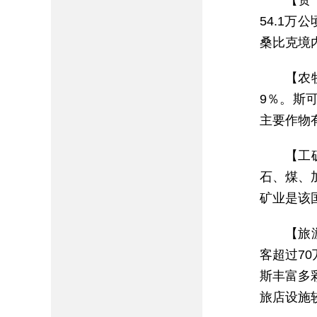
【资
54.1
桑比克境
【农
9％。斯
主要作物
【工
石、煤、
矿业是该
【旅
客超过7
斯丰富多
旅店设施