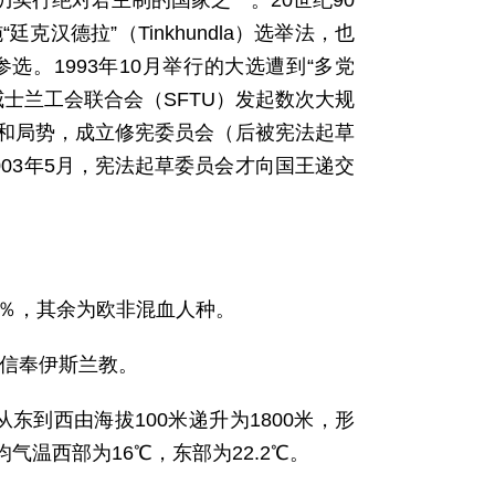
实行绝对君主制的国家之一。20世纪90
汉德拉”（Tinkhundla）选举法，也
。1993年10月举行的大选遭到“多党
威士兰工会联合会（SFTU）发起数次大规
和局势，成立修宪委员会（后被宪法起草
003年5月，宪法起草委员会才向国王递交
占2％，其余为欧非混血人种。
0％信奉伊斯兰教。
到西由海拔100米递升为1800米，形
温西部为16℃，东部为22.2℃。