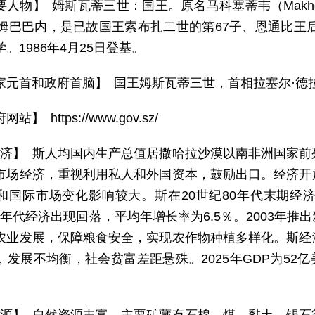
要人物】 姆斯瓦蒂三世：国王。原名马科塞蒂韦（Makhose
于姆巴巴内，是已故国王索布扎二世的第67子、恩通比王后
。1986年4月25日登基。
家元首和政府首脑】 国王姆斯瓦蒂三世，首相拉塞尔·德
网站】 https://www.gov.sz/
 济】 斯人均国内生产总值居撒哈拉沙漠以南非洲国家
市场经济，重视利用私人和外国资本，鼓励出口。经济开
和国际市场变化影响较大。斯在20世纪80年代末期经
90年代经济出现回落，平均年增长率为6.5％。2003
农业发展，保障粮食安全，实现农作物种植多样化。斯经
发展不均衡，社会贫富差距悬殊。2025年GDP为52亿美元