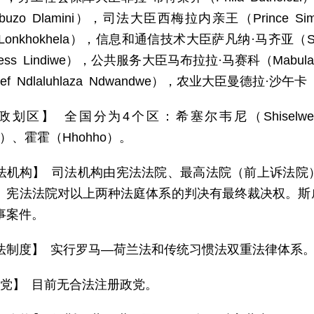
umbuzo Dlamini），司法大臣西梅拉内亲王（Princ
e Lonkhokhela），信息和通信技术大臣萨凡纳·马齐亚（S
cess Lindiwe），公共服务大臣马布拉拉·马赛科（Mabu
ef Ndlaluhlaza Ndwandwe），农业大臣曼德拉·沙午卡（M
政划区】 全国分为4个区：希塞尔韦尼（Shiselwe
ni）、霍霍（Hhohho）。
法机构】 司法机构由宪法法院、最高法院（前上诉法院
。宪法法院对以上两种法庭体系的判决有最终裁决权。斯
事案件。
法制度】 实行罗马—荷兰法和传统习惯法双重法律体系
 党】 目前无合法注册政党。