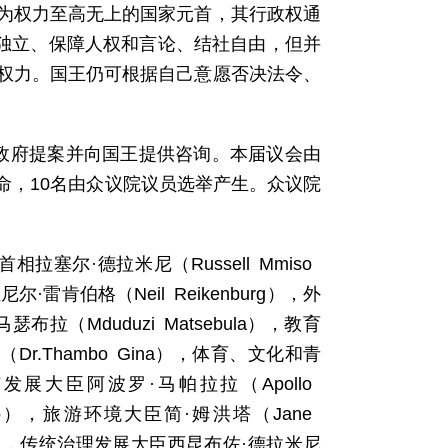
为权力至高无上的国家元首，其行政权通
法独立、保障人权和言论、结社自由，但并
权力。国王仍可根据自己意愿否决法令、
论政府提案并向国王提供咨询。本届议会由
任命，10名由众议院议员选举产生。众议院
拉塞尔·德拉米尼（Russell Mmiso
尔·雷肯伯格（Neil Reikenburg），外
瑟布拉（Mduduzi Matsebula），教育
Dr.Thambo Gina），体育、文化和青
市发展大臣阿波罗·马帕拉拉（Apollo
malo），旅游环境大臣简·姆洪塔（Jane
lezi），传统治理发展大臣西昆布佐·德拉米尼