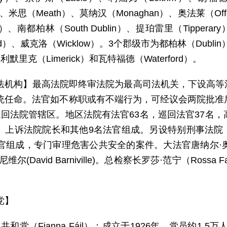
）、米思（Meath）、莫纳汉（Monaghan）、奥法莱（Of
o）、南都柏林（South Dublin）、提珀雷里（Tipper
ord）、威克洛（Wicklow）。3个郡级市为都柏林（Dubli
默里克（Limerick）和瓦特福德（Waterford）。
法机构】最高法院即终审法院为最高司法机关，下设高等
统任命。法官如不称职或有不端行为，可经议会两院批准
巡回法院管辖区。地区法院有法官63名，巡回法官37名，
、上诉法院院长和其他9名法官组成。另设特别刑事法院
官组成，专门审理危害公共安全的案件。大法官唐纳尔·奥唐纳（
维尔(David Barniville)。总检察长罗莎·范宁（Ros
党】
共和党（Fianna Fáil）：成立于1926年，党员约1