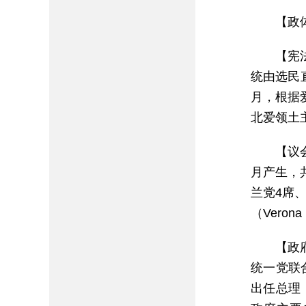
【政
【宪
统由选民
月，根据
北爱领土
【议
月产生，共
兰党4席
（Veron
【政
统一党联
出任总理