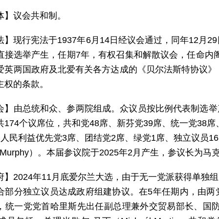
体】议会共和制。
法】现行宪法于1937年6月14日经议会通过，同年12月
直接选举产生，任期7年，有权召集和解散议会，任命内阁总
爱英两国政府及北爱有关各方达成的《贝尔法斯特协议》
主权的条款。
会】由总统和众、参两院组成。众议员按比例代表制选举产生
174个议席位，共和党48席、新芬党39席、统一党38
、人民利益优先党3席、团结党2席、绿党1席、独立议员1
a Murphy）。本届参议院于2025年2月产生，参议长为马克·
府】2024年11月底爱尔兰大选，由于无一党派获得单独组
合部分独立议员达成政府组建协议。在5年任期内，由两
，统一党党首哈里斯先出任副总理兼外交贸易部长、国防部