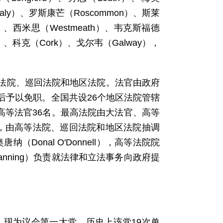
faly）、罗斯康芒（Roscommon）、斯莱
ary）、西米思（Westmeath）、韦克斯福德
n）、科克（Cork）、戈尔韦（Galway），
法院、巡回法院和地区法院。法官由政府
后予以免职。全国共设26个地区法院管辖
高等法官36名。最高法院由大法官、高等
，由高等法院、巡回法院和地区法院抽调
Donal O'Donnell），高等法院院
sa Fanning）负责就法律和立法事务向政府提
.5万人,现为议会第一大党。历史上该党19次单