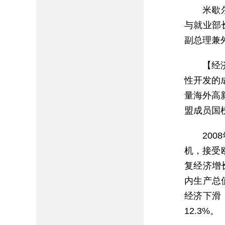
米歇
与就业部长
副总理兼
【经
性开发的
量海外高
盟成员国
20
机，接受
复经济增
内生产总值
经济下滑，
12.3%。