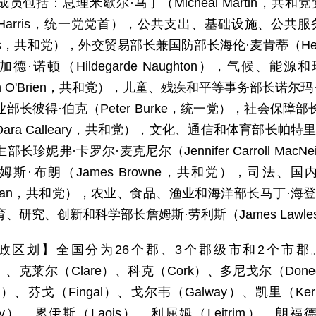
员包括：总理米歇尔·马丁（Micheál Martin，
n Harris，统一党党首），公共支出、基础设施、公共
ers，共和党），外交贸易部长兼国防部长海伦·麦肯蒂（Hel
德·诺顿（Hildegarde Naughton），气候
agh O'Brien，共和党），儿童、残疾和平等事务部长诺尔玛
部长彼得·伯克（Peter Burke，统一党），社会保
ra Calleary，共和党），文化、通信和体育部长帕特里克·奥
部长珍妮弗·卡罗尔·麦克尼尔（Jennifer Carroll M
姆斯·布朗（James Browne，共和党），司法、
laghan，共和党），农业、食品、渔业和海洋部长马丁·海登（
、研究、创新和科学部长詹姆斯·劳利斯（James Lawl
政区划】全国分为26个郡、3个郡级市和2个市郡。2
）、克莱尔（Clare）、科克（Cork）、多尼戈尔（Donega
own）、芬戈（Fingal）、戈尔韦（Galway）、凯里（K
enny）、累伊斯（Laois）、利屈姆（Leitrim）、朗福