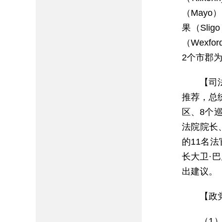
（Mayo
果（Slig
（Wexf
2个市郡为利
【司
推荐，总
区、8个
法院院长
的11名法
长大卫·巴尼
出建议。
【政
（1）