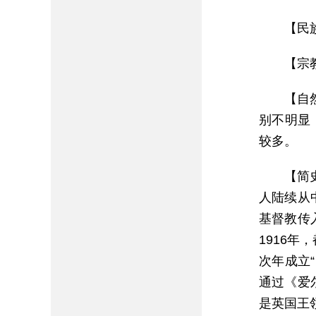
【民
【宗
【自
别不明显
较多。
【简
人陆续从
基督教传
1916年
次年成立“
通过《爱尔
是英国王