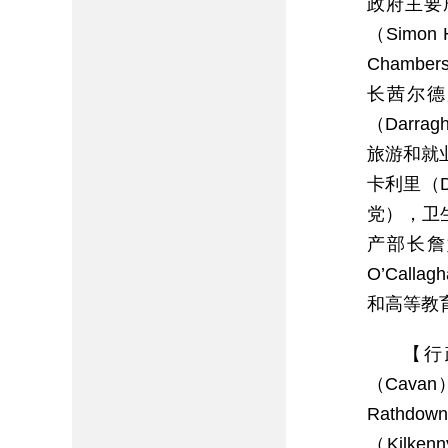
政府主要成
（Simo
Chamb
长茜尔德加
（Darr
旅游和就业
卡利里（Da
党），卫生
产部长詹
O’Cal
和高等教育
【行
（Cavan
Rathd
（Kilk