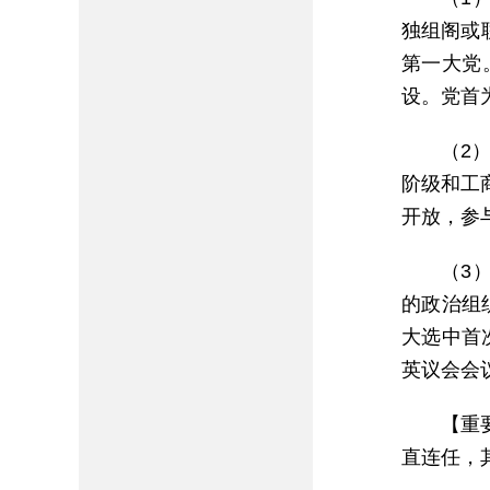
独组阁或联
第一大党
设。党首
（2
阶级和工
开放，参
（3
的政治组
大选中首
英议会会议
【重
直连任，其