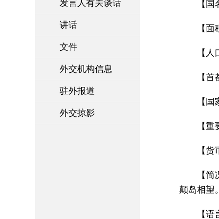
发言人有关谈话
【国名
讲话
【面
文件
【人
外交机构信息
【首都
驻外报道
【国家
外交掠影
【重
【货
【简
颠岛相望。
【语