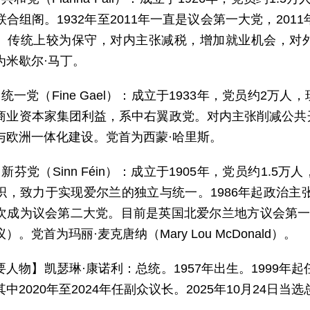
合组阁。1932年至2011年一直是议会第一大党，201
。传统上较为保守，对内主张减税，增加就业机会，对
为米歇尔·马丁。
）统一党（Fine Gael）：成立于1933年，党员约2
商业资本家集团利益，系中右翼政党。对内主张削减公共
与欧洲一体化建设。党首为西蒙·哈里斯。
）新芬党（Sinn Féin）：成立于1905年，党员约1.
织，致力于实现爱尔兰的独立与统一。1986年起政治主张
次成为议会第二大党。目前是英国北爱尔兰地方议会第一
）。党首为玛丽·麦克唐纳（Mary Lou McDonald）。
要人物】凯瑟琳·康诺利：总统。1957年出生。1999年
中2020年至2024年任副众议长。2025年10月24日当选