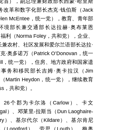
共和党党首），副总理兼财政部长西蒙·哈里斯
服务改革和数字化部长杰克·钱伯斯（Jack
en McEntee，统一党），教育、青年部
、能源和环境部长兼交通部长达拉赫·奥布莱恩
·福利（Norma Foley，共和党），企业、
障部长兼农村、社区发展和爱尔兰语部长达拉·
多诺万（Patrick O’Donovan，统一
acNeill，统一党），住房、地方政府和国家遗
国内事务和移民部长吉姆·奥卡拉汉（Jim
Martin Heydon，统一党），继续教育
ess，共和党）。
6个郡为卡尔洛（Carlow）、卡文
l）、邓莱里-拉斯当（Dun Laoghaire-
erry）、基尔代尔（Kildare）、基尔肯尼
德（Longford）、劳思（Louth）、梅奥