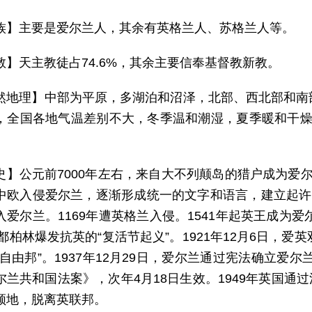
族】主要是爱尔兰人，其余有英格兰人、苏格兰人等。
教】天主教徒占74.6%，其余主要信奉基督教新教。
然地理】中部为平原，多湖泊和沼泽，北部、西北部和南
，全国各地气温差别不大，冬季温和潮湿，夏季暖和干燥。
史】公元前7000年左右，来自大不列颠岛的猎户成为爱
中欧入侵爱尔兰，逐渐形成统一的文字和语言，建立起许
入爱尔兰。1169年遭英格兰入侵。1541年起英王成为爱
，都柏林爆发抗英的“复活节起义”。1921年12月6日，
自由邦”。1937年12月29日，爱尔兰通过宪法确立爱尔
兰共和国法案》，次年4月18日生效。1949年英国通过
领地，脱离英联邦。