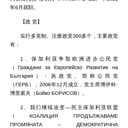
年6月就职。
【政 党】
实行多党制。注册政党300多个，主要政党
有：
1、保加利亚争取欧洲进步公民党
（Граждани за Европейско Развитие на
България）：执政党。简称公民党
（ГЕРБ），2006年12月成立，党主席博伊科·
博里索夫（Бойко БОРИСОВ）。
2、我们继续改变—民主保加利亚联盟
（КОАЛИЦИЯ ПРОДЪЛЖАВАМЕ
ПРОМЯНАТА – ДЕМОКРАТИЧНА