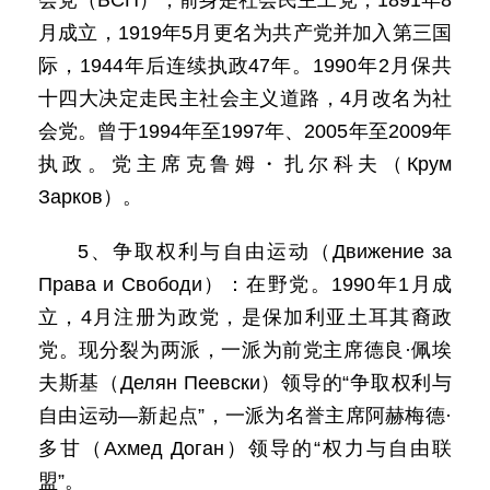
会党（БСП），前身是社会民主工党，1891年8
月成立，1919年5月更名为共产党并加入第三国
际，1944年后连续执政47年。1990年2月保共
十四大决定走民主社会主义道路，4月改名为社
会党。曾于1994年至1997年、2005年至2009年
执政。党主席克鲁姆・扎尔科夫（Крум
Зарков）。
5、争取权利与自由运动（Движение за
Права и Свободи）：在野党。1990年1月成
立，4月注册为政党，是保加利亚土耳其裔政
党。现分裂为两派，一派为前党主席德良·佩埃
夫斯基（Делян Пеевски）领导的“争取权利与
自由运动—新起点”，一派为名誉主席阿赫梅德·
多甘（Ахмед Доган）领导的“权力与自由联
盟”。