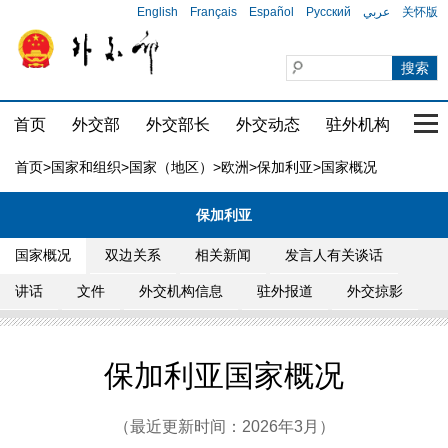
English
Français
Español
Русский
عربي
关怀版
首页
外交部
外交部长
外交动态
驻外机构
国家
首页
>
国家和组织
>
国家（地区）
>
欧洲
>
保加利亚
>国家概况
保加利亚
国家概况
双边关系
相关新闻
发言人有关谈话
讲话
文件
外交机构信息
驻外报道
外交掠影
保加利亚国家概况
（最近更新时间：2026年3月）