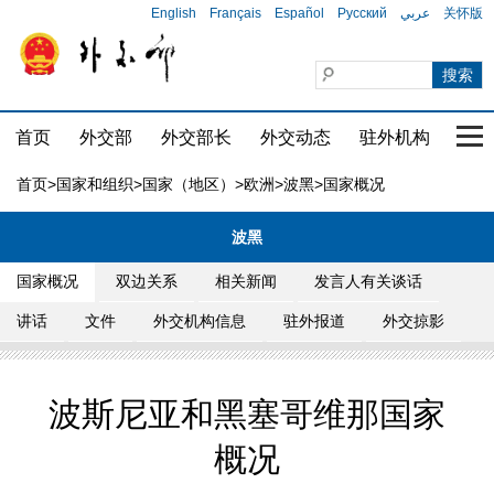
English
Français
Español
Русский
عربي
关怀版
首页
外交部
外交部长
外交动态
驻外机构
国家
首页
>
国家和组织
>
国家（地区）
>
欧洲
>
波黑
>国家概况
波黑
国家概况
双边关系
相关新闻
发言人有关谈话
讲话
文件
外交机构信息
驻外报道
外交掠影
波斯尼亚和黑塞哥维那国家
概况