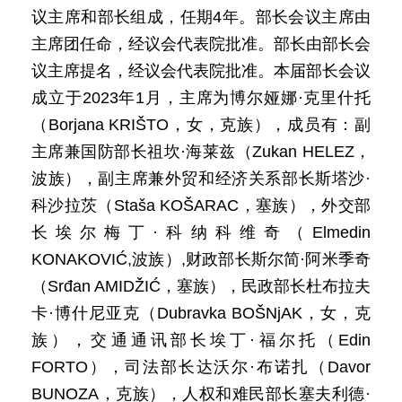
议主席和部长组成，任期4年。部长会议主席由
主席团任命，经议会代表院批准。部长由部长会
议主席提名，经议会代表院批准。本届部长会议
成立于2023年1月，主席为博尔娅娜·克里什托
（Borjana KRIŠTO，女，克族），成员有：副
主席兼国防部长祖坎·海莱兹（Zukan HELEZ，
波族），副主席兼外贸和经济关系部长斯塔沙·
科沙拉茨（Staša KOŠARAC，塞族），外交部
长埃尔梅丁·科纳科维奇（Elmedin
KONAKOVIĆ,波族）,财政部长斯尔简·阿米季奇
（Srđan AMIDŽIĆ，塞族），民政部长杜布拉夫
卡·博什尼亚克（Dubravka BOŠNjAK，女，克
族），交通通讯部长埃丁·福尔托（Edin
FORTO），司法部长达沃尔·布诺扎（Davor
BUNOZA，克族），人权和难民部长塞夫利德·