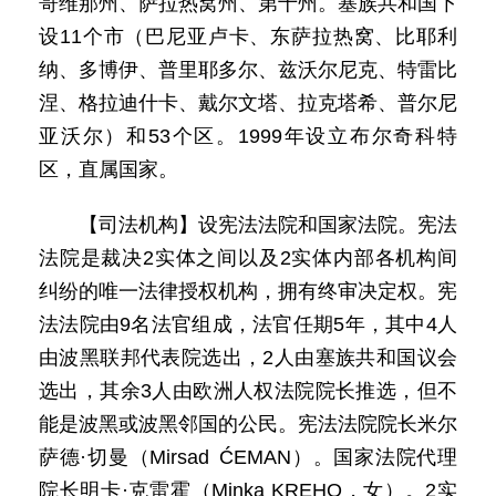
哥维那州、萨拉热窝州、第十州。塞族共和国下
设11个市（巴尼亚卢卡、东萨拉热窝、比耶利
纳、多博伊、普里耶多尔、兹沃尔尼克、特雷比
涅、格拉迪什卡、戴尔文塔、拉克塔希、普尔尼
亚沃尔）和53个区。1999年设立布尔奇科特
区，直属国家。
【司法机构】设宪法法院和国家法院。宪法
法院是裁决2实体之间以及2实体内部各机构间
纠纷的唯一法律授权机构，拥有终审决定权。宪
法法院由9名法官组成，法官任期5年，其中4人
由波黑联邦代表院选出，2人由塞族共和国议会
选出，其余3人由欧洲人权法院院长推选，但不
能是波黑或波黑邻国的公民。宪法法院院长米尔
萨德·切曼（Mirsad ĆEMAN）。国家法院代理
院长明卡·克雷霍（Minka KREHO，女）。2实