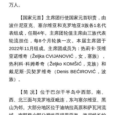
万人。
【国家元首】主席团行使国家元首职责，由
波什尼亚克、塞尔维亚和克罗地亚3族各1名代
表组成，任期4年。主席团轮值主席由三族代表
轮流担任，每8个月轮换一次。本届主席团于
2022年11月组成。主席团成员为：热莉卡·茨维
亚诺维奇（Željka CVIJANOVIĆ，女，塞族），
热利科·科姆希奇（Željko KOMŠIĆ，克族）和
戴尼斯·贝契罗维奇（Denis BEĆIROVIĆ，波
族）。
【简 况】位于巴尔干半岛中西部。南、
西、北三面与克罗地亚毗连，东与塞尔维亚、黑
山为邻。大部分地区位于迪纳拉高原和萨瓦河流