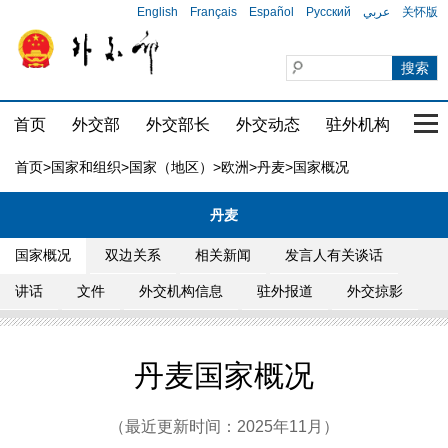
English
Français
Español
Русский
عربي
关怀版
首页
外交部
外交部长
外交动态
驻外机构
国家
首页
>
国家和组织
>
国家（地区）
>
欧洲
>
丹麦
>国家概况
丹麦
国家概况
双边关系
相关新闻
发言人有关谈话
讲话
文件
外交机构信息
驻外报道
外交掠影
丹麦国家概况
（最近更新时间：2025年11月）