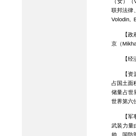
（女）（Val
联邦法律、
Volodin,
【政
京（Mikhai
【经
【资
占国土面
储量占世
世界第六
【军
武装力量
帅，国防