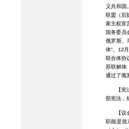
义共和国
联盟（后
家主权宣言
国务委员
俄罗斯、
体”。1
联合体协
苏联解体
通过了俄
【宪
部宪法，
【议
职能是批