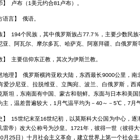
币】 卢布（1美元约合81卢布）。
方语言】 俄语。
族】 194个民族，其中俄罗斯族占77.7％，主要少数
尼亚、阿瓦尔、摩尔多瓦、哈萨克、阿塞拜疆、白俄罗斯
教】 主要信仰东正教，其次为伊斯兰教。
然地理】 俄罗斯横跨亚欧大陆，东西最长9000公里，南
有爱沙尼亚、拉脱维亚、立陶宛、波兰、白俄罗斯，西
克斯坦，东南面有中国、蒙古和朝鲜。东面与日本和美国
为主，温差普遍较大，1月气温平均为－40～－5℃，7月气
史】 15世纪末至16世纪初，以莫斯科大公国为中心，逐
凡雷帝）改大公称号为沙皇。1721年，彼得一世（彼得大帝
10月25日）十月社会主义革命，建立世界上第一个社会