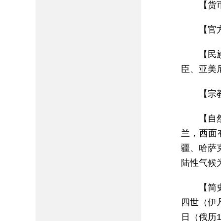
【货
【官
【民
臣、亚美
【宗
【自
兰，西面
疆、哈萨
陆性气候
【简
四世（伊
日（俄历