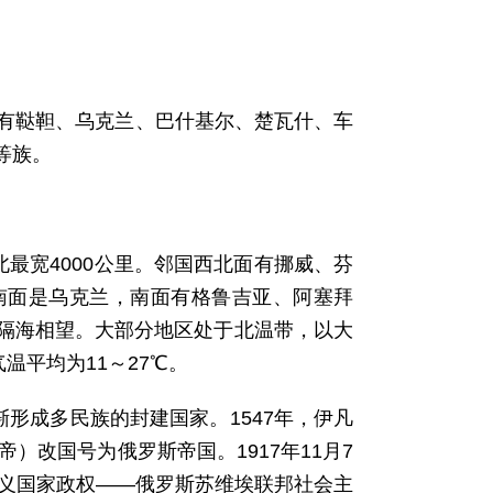
民族有鞑靼、乌克兰、巴什基尔、楚瓦什、车
等族。
北最宽4000公里。邻国西北面有挪威、芬
南面是乌克兰，南面有格鲁吉亚、阿塞拜
隔海相望。大部分地区处于北温带，以大
温平均为11～27℃。
渐形成多民族的封建国家。1547年，伊凡
）改国号为俄罗斯帝国。1917年11月7
主义国家政权——俄罗斯苏维埃联邦社会主