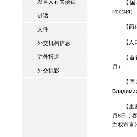
发言人有关谈话
【国名
Россия）
讲话
【面积
文件
【人口
外交机构信息
驻外报道
【首都
月）。
外交掠影
【国家
Владими
【重
月8日；
主权宣言