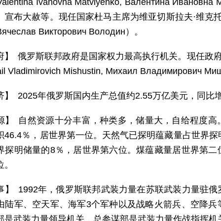
entina Ivanovna Matviyenko, Валентина Ив
宣布大赦等。现任国家杜马主席为维亚切斯拉夫·维克托罗维奇·沃洛金
 Вячеслав Викторович Володин）。
府】 俄罗斯联邦政府是国家权力最高执行机关。现任政府
l Vladimirovich Mishustin, Михаил Владимирович 
济】 2025年俄罗斯国内生产总值约2.55万亿美元，同比
源】 自然资源十分丰富，种类多，储量大，自给程度高
积46.4％，居世界第一位。天然气已探明蕴藏量占世界探
界探明储量的8％，居世界第六位。煤蕴藏量居世界第二
位。
事】 1992年，俄罗斯联邦武装力量在苏联武装力量驻
由陆军、空天军、海军3个军种以及战略火箭兵、空降兵
部是武装力量领导机关，总参谋部是武装力量作战指挥机