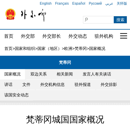
English
Français
Español
Русский
عربي
关怀版
首页
外交部
外交部长
外交动态
驻外机构
国家
首页
>
国家和组织
>
国家（地区）
>
欧洲
>
梵蒂冈
>国家概况
梵蒂冈
国家概况
双边关系
相关新闻
发言人有关谈话
讲话
文件
外交机构信息
驻外报道
外交掠影
该国安全动态
梵蒂冈城国国家概况