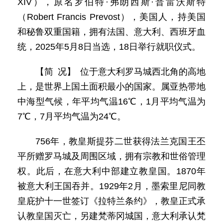
XIV），原名罗伯特·弗朗西斯·普雷沃斯特
（Robert Francis Prevost），美国人，持美国
和秘鲁双重国籍，拥有法国、意大利、西班牙血
统，2025年5月8日当选，18日举行就职仪式。
【简 况】 位于意大利罗马城西北角的高地
上，是世界上国土面积最小的国家。属亚热带地
中海型气候，年平均气温16℃，1月平均气温为
7℃，7月平均气温为24℃。
756年，教皇斯提芬二世获得法兰克国王丕
平所赠罗马城及周围区域，拥有宗教和世俗管理
权。此后，在意大利中部建立教皇国。1870年
被意大利王国吞并。1929年2月，墨索里尼同教
皇庇护十一世签订《拉特兰条约》，教皇正式承
认教皇国灭亡，另建梵蒂冈城国，意大利承认梵