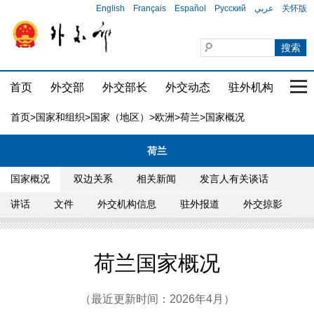
English
Français
Español
Русский
عربي
关怀版
首页
外交部
外交部长
外交动态
驻外机构
国家
首页
>
国家和组织
>
国家（地区）
>
欧洲
>
荷兰
>国家概况
荷兰
国家概况
双边关系
相关新闻
发言人有关谈话
讲话
文件
外交机构信息
驻外报道
外交掠影
荷兰国家概况
（最近更新时间：2026年4月）