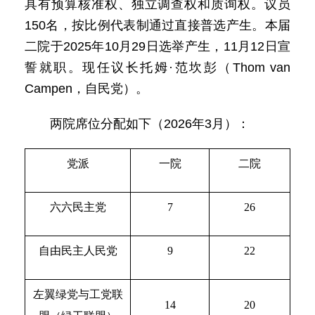
具有预算核准权、独立调查权和质询权。议员
150名，按比例代表制通过直接普选产生。本届
二院于2025年10月29日选举产生，11月12日宣
誓就职。现任议长托姆·范坎彭（Thom van
Campen，自民党）。
两院席位分配如下（2026年3月）：
党派
一院
二院
六六民主党
7
26
自由民主人民
党
9
22
左翼绿党与工党联
14
20