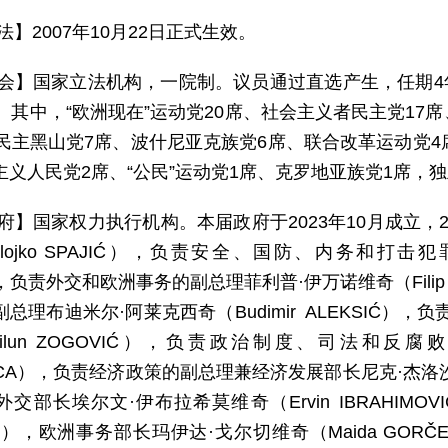
法】2007年10月22日正式生效。
 会】国家立法机构，一院制。议员通过直选产生，任期4年
席。其中，“欧洲现在”运动党20席、社会主义者民主党1
、民主黑山党7席、波什尼亚克族党6席、联合改革运动党4
主义人民党2席、“公民”运动党1席、克罗地亚族党1席，独
 府】国家权力执行机构。本届政府于2023年10月成立，
lojko SPAJIĆ），负责安全、国防、内务和打击
），负责外交和欧洲事务的副总理菲利普·伊万诺维奇（Filip
总理布迪米尔·阿莱克西奇（Budimir ALEKSIĆ）
ilun ZOGOVIĆ），负责政治制度、司法和反
VICA），负责经济政策的副总理兼经济发展部长尼克·杰洛沙
交部长埃尔文·伊布拉希莫维奇（Ervin IBRAHIMO
IĆ），欧洲事务部长玛伊达·戈尔切维奇（Maida GOR