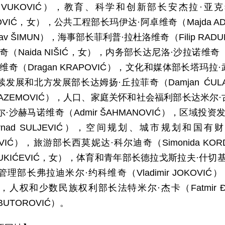
ca VUKOVIĆ），教育、科学和创新部长安杰拉·亚克希
NOVIĆ，女），公共工程部长玛伊达·阿卓维奇（Majda 
islav ŠIMUN），海事部长菲利普·拉杜洛维奇（Filip 
奇（Naida NIŠIĆ，女），内务部长达尼洛·沙拉诺维奇（D
维奇（Dragan KRAPOVIĆ），文化和媒体部长塔玛拉·武
发展和北方发展部长达姆扬·丘拉菲奇（Damjan ĆU
ad AZEMOVIĆ），人口、家庭关怀和社会福利部长达米尔·
·沙赫马诺维奇（Admir ŠAHMANOVIĆ），区域
rnad SULJEVIĆ），空间规划、城市规划和国有
OVIĆ），旅游部长西莫妮达·科尔迪奇（Simonida 
 VUKIĆEVIĆ，女），体育和青年部长德拉戈斯拉夫·什切基奇
理部长弗拉迪米尔·约科维奇（Vladimir JOKOVI
J），人权和少数民族权利部长法特米尔·杰卡（Fatmir
n BUTOROVIĆ）。