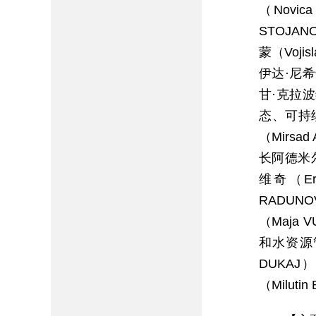
（Novi
STOJA
蒙（Voj
伊达·尼希
甘·克拉波
态、可持续
（Mirs
长阿德米尔
维奇（E
RADUN
（Maja
和水资源管
DUKA
（Miluti