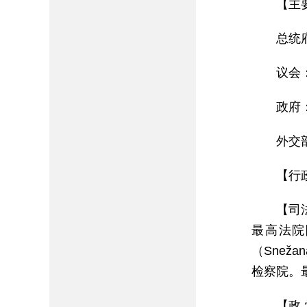
【主
总统府：
议会：w
政府：
外交部
【行
【司
最高法院院
（Snež
检察院。最
【政