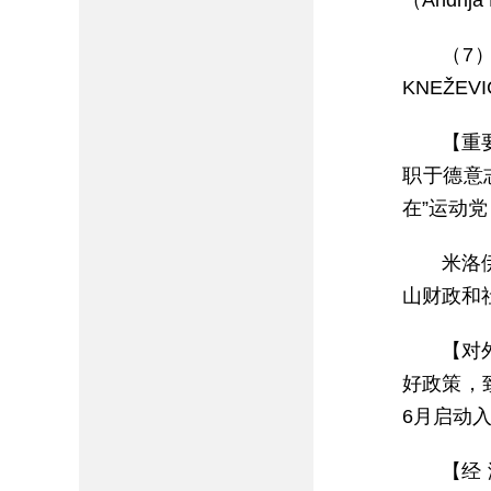
（Andrij
（7）
KNEŽEV
【重
职于德意志
在”运动党
米洛
山财政和社
【对
好政策，致
6月启动入
【经