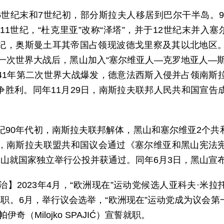
6世纪末和7世纪初，部分斯拉夫人移居到巴尔干半岛。
11世纪，“杜克里亚”改称“泽塔”，并于12世纪末并入塞
世纪，奥斯曼土耳其帝国占领现波德戈里察及其以北地区。
年第一次世界大战后，黑山加入“塞尔维亚人—克罗地亚人—斯
941年第二次世界大战爆发，德意法西斯入侵并占领南斯拉
争胜利。同年11月29日，南斯拉夫联邦人民共和国宣告成
世纪90年代初，南斯拉夫联邦解体，黑山和塞尔维亚2个共
日，南斯拉夫联盟共和国议会通过《塞尔维亚和黑山宪法宪
黑山就国家独立举行公投并获通过。同年6月3日，黑山宣布
治】2023年4月，“欧洲现在”运动党候选人亚科夫·米拉托维
就职。6月，举行议会选举，“欧洲现在”运动党成为议会第
伊奇（Milojko SPAJIĆ）宣誓就职。