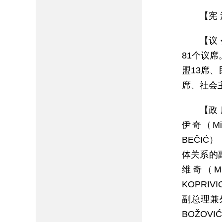
【宪 
【议
81个议
盟13席
席、社会
【政
伊奇（Mi
BEČIĆ
体关系的副
维奇（M
KOPRI
副总理兼外
BOŽOV