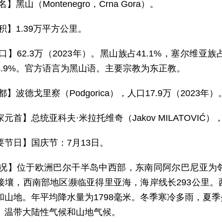
名】黑山（Montenegro，Crna Gora）。
积】1.39万平方公里。
口】62.3万（2023年）。黑山族占41.1%，塞尔维亚族
4.9%。官方语言为黑山语。主要宗教为东正教。
都】波德戈里察（Podgorica），人口17.9万（2023年）
元首】总统亚科夫·米拉托维奇（Jakov MILATOVIĆ）
要节日】国庆节：7月13日。
 况】位于欧洲巴尔干半岛中西部，东南同阿尔巴尼亚为
接壤，西南部地区濒临亚得里亚海，海岸线长293公里
和山地。年平均降水量为1798毫米。冬季寒冷多雨，夏
、温带大陆性气候和山地气候。