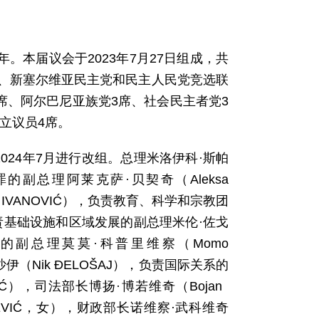
。本届议会于2023年7月27日组成，共
7席、新塞尔维亚民主党和民主人民党竞选联
席、阿尔巴尼亚族党3席、社会民主者党3
立议员4席。
2024年7月进行改组。总理米洛伊科·斯帕
犯罪的副总理阿莱克萨·贝契奇（Aleksa
 IVANOVIĆ），负责教育、科学和宗教团
，负责基础设施和区域发展的副总理米伦·佐戈
腐败的副总理莫莫·科普里维察（Momo
伊（Nik ĐELOŠAJ），负责国际关系的
VIĆ），司法部长博扬·博若维奇（Bojan
ČEVIĆ，女），财政部长诺维察·武科维奇