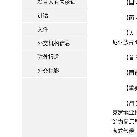
发言人有关谈话
【国 
讲话
【面 
文件
【人 
尼亚族占
外交机构信息
驻外报道
【首 
外交掠影
【国家
【重
【简
克罗地亚
部为高原
海式气候