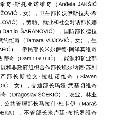
奇-斯托亚诺维奇（Anđela JAKŠIĆ
ADŽOVIĆ，女），卫生部长沃伊斯拉夫·希
RADULOVIĆ），劳动、就业和社会对话部长娜
anilo ŠARANOVIĆ），国防部长德拉
约维奇（Tamara VUJOVIĆ，女），生
LAFIĆ），侨民部长米尔萨德·阿泽莫维奇
古蒂奇（Damir GUTIĆ），能源和矿业部
投资发展和非政府组织合作部长埃尔纳德·苏列
财产部长斯拉文·拉杜诺维奇（Slaven
KORDIĆ，女），交通部长玛娅·武基切维奇
（Dragoslav ŠĆEKIĆ），农业、林业
Ć），公共管理部长马拉什·杜卡伊（Maraš
 ĐEKA），不管部长米卢廷·布托罗维奇