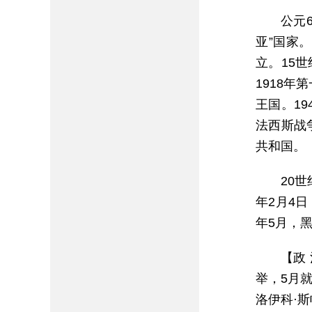
公元
亚”国家。
立。15
1918
王国。1
法西斯战
共和国。
20
年2月4
年5月，
【政 
举，5月
洛伊科·斯帕