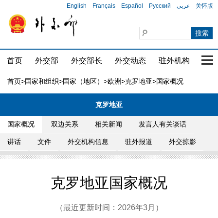
English
Français
Español
Русский
عربي
关怀版
首页
外交部
外交部长
外交动态
驻外机构
国家
首页
>
国家和组织
>
国家（地区）
>
欧洲
>
克罗地亚
>国家概况
克罗地亚
国家概况
双边关系
相关新闻
发言人有关谈话
讲话
文件
外交机构信息
驻外报道
外交掠影
克罗地亚国家概况
（最近更新时间：2026年3月）