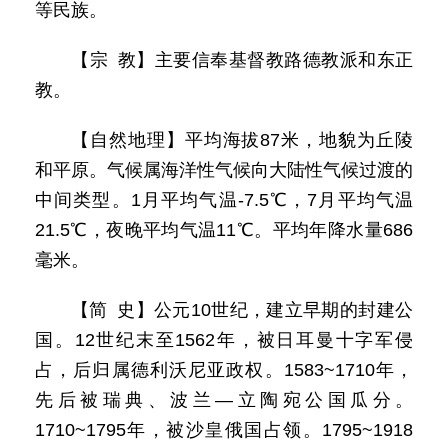
等民族。
【宗 教】主要信奉基督教路德教派和东正
教。
【自然地理】平均海拔87米，地貌为丘陵
和平原。气候属海洋性气候向大陆性气候过渡的
中间类型。1月平均气温-7.5℃，7月平均气温
21.5℃，夜晚平均气温11℃。平均年降水量686
毫米。
【简 史】公元10世纪，建立早期的封建公
国。12世纪末至1562年，被日耳曼十字军侵
占，后归属德利沃尼亚政权。1583~1710年，
先后被瑞典、波兰—立陶宛公国瓜分。
1710~1795年，被沙皇俄国占领。1795~1918