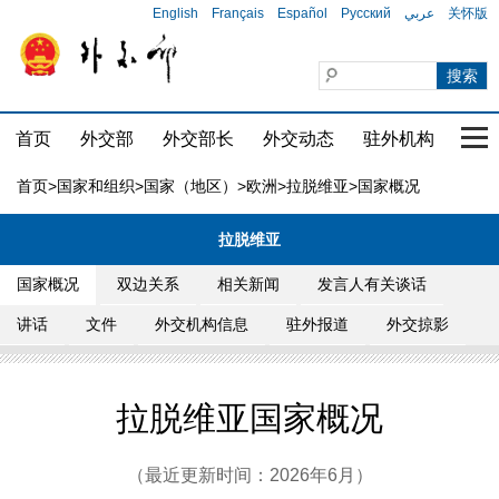
English
Français
Español
Русский
عربي
关怀版
首页
外交部
外交部长
外交动态
驻外机构
国家
首页
>
国家和组织
>
国家（地区）
>
欧洲
>
拉脱维亚
>国家概况
拉脱维亚
国家概况
双边关系
相关新闻
发言人有关谈话
讲话
文件
外交机构信息
驻外报道
外交掠影
拉脱维亚国家概况
（最近更新时间：2026年6月）