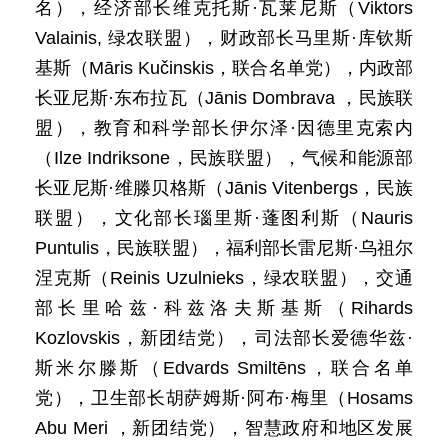
名），经济部长维克托斯·瓦莱尼斯（Viktors
Valainis, 绿农联盟），财政部长马里斯·库钦斯
基斯（Māris Kučinskis，联合名单党），内政部
长亚尼斯·东布拉瓦（Jānis Dombrava ，民族联
盟），教育和科学部长伊尔泽·因德里克索内
（Ilze Indriksone，民族联盟），气候和能源部
长亚尼斯·维滕贝格斯（Jānis Vitenbergs，民族
联盟），文化部长瑙里斯·蓬图利斯（Nauris
Puntulis，民族联盟），福利部长雷尼斯·乌祖尔
涅克斯（Reinis Uzulnieks，绿农联盟），交通
部长里哈兹·科兹洛夫斯基斯（Rihards
Kozlovskis，新团结党），司法部长爱德华兹·
斯米尔滕斯（Edvards Smiltēns，联合名单
党），卫生部长胡萨姆斯·阿布·梅里（Hosams
Abu Meri ，新团结党），智慧政府和地区发展