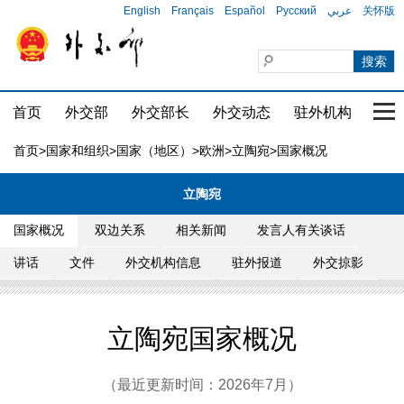
English
Français
Español
Русский
عربي
关怀版
首页
外交部
外交部长
外交动态
驻外机构
国家
首页
>
国家和组织
>
国家（地区）
>
欧洲
>
立陶宛
>国家概况
立陶宛
国家概况
双边关系
相关新闻
发言人有关谈话
讲话
文件
外交机构信息
驻外报道
外交掠影
立陶宛国家概况
（最近更新时间：2026年7月）