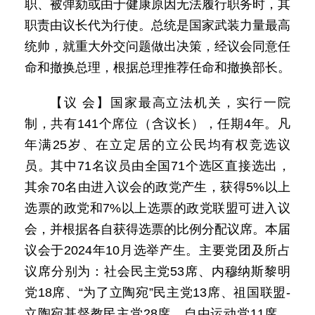
职、被弹劾或由于健康原因无法履行职务时，其
职责由议长代为行使。总统是国家武装力量最高
统帅，就重大外交问题做出决策，经议会同意任
命和撤换总理，根据总理推荐任命和撤换部长。
【议 会】国家最高立法机关，实行一院
制，共有141个席位（含议长），任期4年。凡
年满25岁、在立定居的立公民均有权竞选议
员。其中71名议员由全国71个选区直接选出，
其余70名由进入议会的政党产生，获得5%以上
选票的政党和7%以上选票的政党联盟可进入议
会，并根据各自获得选票的比例分配议席。本届
议会于2024年10月选举产生。主要党团及所占
议席分别为：社会民主党53席、内穆纳斯黎明
党18席、“为了立陶宛”民主党13席、祖国联盟-
立陶宛基督教民主党28席、自由运动党11席、