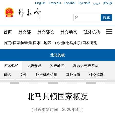
English
Français
Español
Русский
عربي
关怀版
首页
外交部
外交部长
外交动态
驻外机构
国家
首页
>
国家和组织
>
国家（地区）
>
欧洲
>
北马其顿
>国家概况
北马其顿
国家概况
双边关系
相关新闻
发言人有关谈话
讲话
文件
外交机构信息
驻外报道
外交掠影
北马其顿国家概况
（最近更新时间：2026年3月）