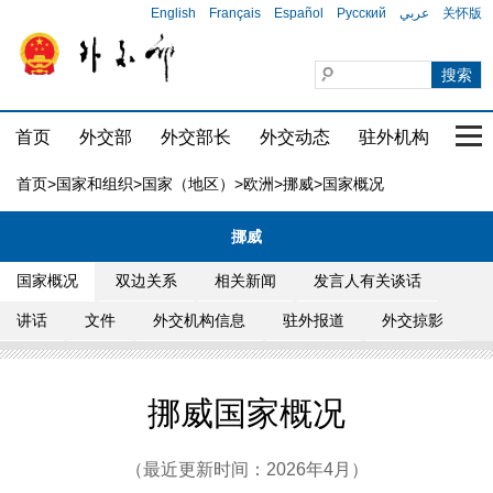
English
Français
Español
Русский
عربي
关怀版
首页
外交部
外交部长
外交动态
驻外机构
国家
首页
>
国家和组织
>
国家（地区）
>
欧洲
>
挪威
>国家概况
挪威
国家概况
双边关系
相关新闻
发言人有关谈话
讲话
文件
外交机构信息
驻外报道
外交掠影
挪威国家概况
（最近更新时间：2026年4月）