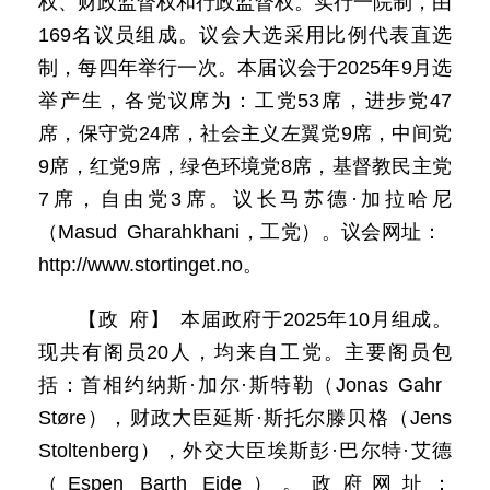
权、财政监督权和行政监督权。实行一院制，由
169名议员组成。议会大选采用比例代表直选
制，每四年举行一次。本届议会于2025年9月选
举产生，各党议席为：工党53席，进步党47
席，保守党24席，社会主义左翼党9席，中间党
9席，红党9席，绿色环境党8席，基督教民主党
7席，自由党3席。议长马苏德·加拉哈尼
（Masud Gharahkhani，工党）。议会网址：
http://www.stortinget.no。
【政 府】 本届政府于2025年10月组成。
现共有阁员20人，均来自工党。主要阁员包
括：首相约纳斯·加尔·斯特勒（Jonas Gahr
Støre），财政大臣延斯·斯托尔滕贝格（Jens
Stoltenberg），外交大臣埃斯彭·巴尔特·艾德
（Espen Barth Eide）。政府网址：