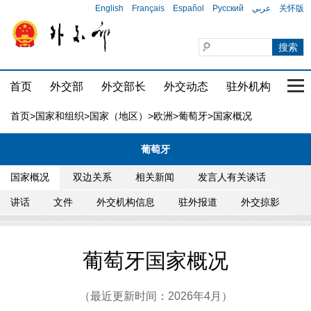
English
Français
Español
Русский
عربي
关怀版
首页
外交部
外交部长
外交动态
驻外机构
国家
首页
>
国家和组织
>
国家（地区）
>
欧洲
>
葡萄牙
>国家概况
葡萄牙
国家概况
双边关系
相关新闻
发言人有关谈话
讲话
文件
外交机构信息
驻外报道
外交掠影
葡萄牙国家概况
（最近更新时间：2026年4月）