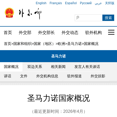
English
Français
Español
Русский
عربي
关怀版
首页
外交部
外交部长
外交动态
驻外机构
国家
首页
>
国家和组织
>
国家（地区）
>
欧洲
>
圣马力诺
>国家概况
圣马力诺
国家概况
双边关系
相关新闻
发言人有关谈话
讲话
文件
外交机构信息
驻外报道
外交掠影
圣马力诺国家概况
（最近更新时间：2026年4月）