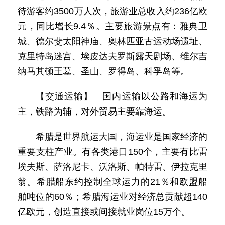
待游客约3500万人次，旅游业总收入约236亿欧
元，同比增长9.4％。主要旅游景点有：雅典卫
城、德尔斐太阳神庙、奥林匹亚古运动场遗址、
克里特岛迷宫、埃皮达夫罗斯露天剧场、维尔吉
纳马其顿王墓、圣山、罗得岛、科孚岛等。
【交通运输】 国内运输以公路和海运为
主，铁路为辅，对外贸易主要靠海运。
希腊是世界航运大国，海运业是国家经济的
重要支柱产业。有各类港口150个，主要有比雷
埃夫斯、萨洛尼卡、沃洛斯、帕特雷、伊拉克里
翁。希腊船东约控制全球运力的21％和欧盟船
舶吨位的60％；希腊海运业对经济总贡献超140
亿欧元，创造直接或间接就业岗位15万个。