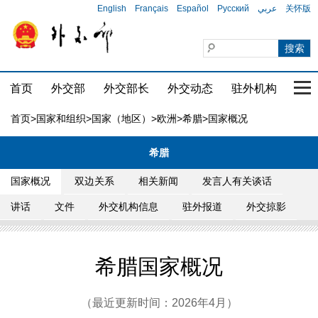
English
Français
Español
Русский
عربي
关怀版
首页
外交部
外交部长
外交动态
驻外机构
国家
首页
>
国家和组织
>
国家（地区）
>
欧洲
>
希腊
>国家概况
希腊
国家概况
双边关系
相关新闻
发言人有关谈话
讲话
文件
外交机构信息
驻外报道
外交掠影
希腊国家概况
（最近更新时间：2026年4月）