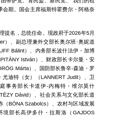
5月由蒂萨党、青民盟、基民党、“我们的祖
秋季会期。国会主席福斯特霍费尔・阿格奈
。
提名，总统任命。现政府于2026年5月
éter）、副总理兼外交部长奥尔班·奥妮道
FF Bálint）、内务部长波什法伊・加博
ITÁNY István）、财政部长卡尔曼・安
RÖG Márta）、国防部长鲁辛-森迪・罗
・尤迪特（女）（LANNERT Judit）、卫
与家庭事务部长卡道伊-内梅特・维尔莫什
ITÉZY Dávid）、社会关系与文化部长道
BÓNA Szabolcs）、农村与区域发展
生态环境部长高伊多什・拉斯洛（GAJDOS