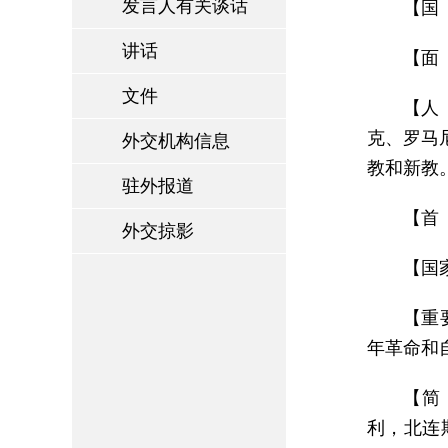
发言人有关谈话
【国 
讲话
【面 
文件
【人
克、罗马
外交机构信息
教和新教
驻外报道
【首 
外交掠影
【国家
【重
年革命和
【简
利，北连