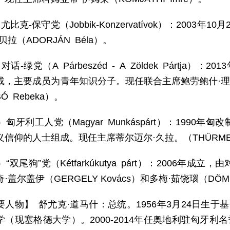
尤比克-保守党（Jobbik-Konzervatívok）：200
贝拉（ADORJÁN Béla）。
对话-绿党（A Párbeszéd - A Zöldek Pártja
，主要成员为青年知识分子。现任联合主席鲍劳鲍什·理查德（B
Ó Rebeka）。
）匈牙利工人党（Magyar Munkáspárt）：199
信仰的人士组成。现任主席蒂尔迈尔·久拉。（THÜRMER 
）“双尾狗”党（Kétfarkúkutya párt）：2006
盖尔盖伊（GERGELY Kovács）和多梅·茹饶瑙（DÖME 
要人物】 舒尤克·道马什：总统。1956年3月24日生于
（现塞格德大学）。2000-2014年任奥地利驻匈牙利