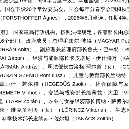
席减少至199席，每4年普选一次。本届国会于2026年
成。国会下设20个常设委员会。国会每年分春季会期和
FORSTHOFFER Ágnes），2026年5月当选，任期4年
 府】 国家最高行政机构。按照法律规定，各部部长由总理
6个部门。政府成员：总理毛焦尔·彼得（MAGYAR P
RBÁN Anita）、副总理兼总理府部长鲁夫・巴林特（RU
FAI Gábor）、经济与能源部长卡皮塔尼・伊什特万（KAP
ÁRMÁN András）、司法部长古洛格·玛尔道（女）（GÖ
USZIN-SZENDI Romulusz）、儿童与教育部长兰纳特
盖迪什・若尔特（HEGEDŰS Zsolt）、社会保障
I-NÉMETH Vilmos）、交通与投资部长维蒂兹・大卫（V
（TARR Zoltán）、农业与食品经济部长博纳・萨博尔赤（
・维克多利奥（女）（LŐRINCZ Viktória）、
ó）、科学技术部长道纳赤・佐尔坦（TANÁCS Zoltán）。