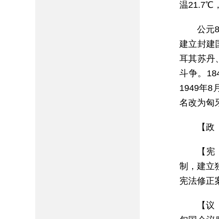
温21.7
公元
建立封建
耳其苏丹
斗争。1
1949年
名改为匈
【政
【宪
制，建立
宪法修正案
【议