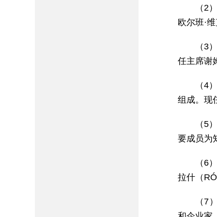
（2
欧尔班·维克
（3
任主席谢姆
（4）
组成。现任
（5）
要成员为知
（6）
拉什（RÓZ
（7）
和企业家。