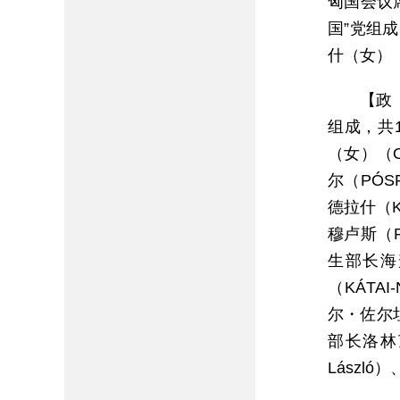
匈国会议
国”党组
什（女）（
【政
组成，共1
（女）（O
尔（PÓS
德拉什（K
穆卢斯（R
生部长海
（KÁTA
尔・佐尔坦
部长洛林茨
Lászl