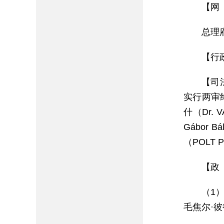
【网 
总理府：
【行
【司
实行两审
什（Dr.
Gábor
（POLT 
【政
（1
毛焦尔·彼得