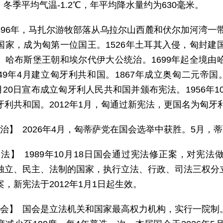
℃，冬季平均气温-1.2℃，年平均降水量约为630毫米。
896年，马扎尔游牧部落从乌拉尔山西麓和伏尔加河湾一带
国家，成为匈第一位国王。1526年土耳其入侵，匈封建国
、哈布斯堡王朝和埃尔代伊大公统治。1699年起全境由哈
849年4月建立匈牙利共和国。1867年成立奥匈二元帝国
8月20日宣布成立匈牙利人民共和国并颁布宪法。1956年1
牙利共和国。2012年1月，匈通过新宪法，更国名为匈牙
 治】 2026年4月，匈蒂萨党在国会选举中获胜。5月
 法】 1989年10月18日国会通过宪法修正案，对宪
独立、民主、法制的国家，执行立法、行政、司法三权分立
，新宪法于2012年1月1日起生效。
 会】 国会是立法机关和国家最高权力机构，实行一院制。