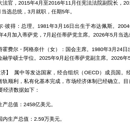
法官，2015年4月至2016年11月任宪法法院副院长，20
2月当选总统，3月就职，任期5年。
尔·彼得：总理。1981年3月16日出生于布达佩斯。20
4年4月加入蒂萨党，7月起任蒂萨党主席。2026年5月当
特霍费尔・阿格奈什（女）：国会主席。1980年3月24日
融学硕士学位。2025年9月起任蒂萨党副主席。2026
 济】 属中等发达国家，经合组织（OECD）成员国
转轨顺利，私有化基本完成，市场经济体制已经确立。目
主要经济数据如下：
生产总值：2458亿美元。
国内生产总值：2.59万美元。