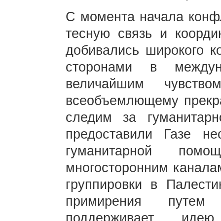
С момента начала конф
тесную связь и коорди
добивались широкого к
сторонами в между
величайшим чувство
всеобъемлющему прекр
следим за гуманитар
предоставили Газе не
гуманитарной пом
многосторонним каналам
группировки в Палести
примирения путем
поддерживает идею