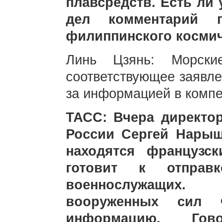
плавсредств. Есть ли
дел комментарий 
филиппинского космич
Линь Цзянь: Морски
соответствующее заявле
за информацией в комп
ТАСС: Вчера директо
России Сергей Нарыш
находятся французс
готовит к отпра
военнослужащих.
вооруженных сил 
информацию. Гов