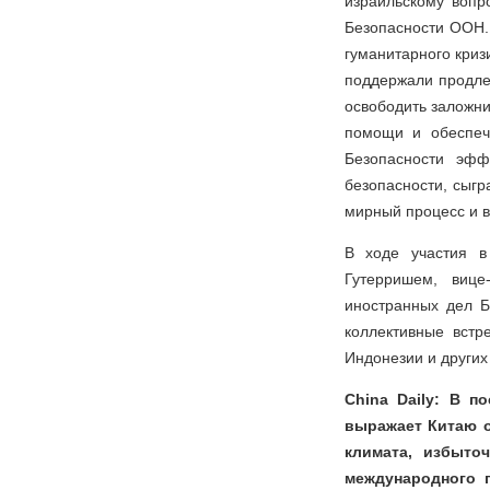
израильскому воп
Безопасности ООН.
гуманитарного криз
поддержали продле
освободить заложни
помощи и обеспечи
Безопасности эфф
безопасности, сыгр
мирный процесс и в
В ходе участия в
Гутерришем, виц
иностранных дел 
коллективные встр
Индонезии и других
China Daily: В п
выражает Китаю о
климата, избыто
международного п