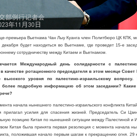
це-премьера Вьетнама Чан Лыу Куанга член Политбюро ЦК КПК, м
 декабря будет находиться во Вьетнаме, где проведет 15-е зас
роннему сотрудничеству между Китаем и Вьетнамом.
ечается Международный день солидарности с палестин
 в качестве ротационного председателя в этом месяце Совет
е высокого уровня по палестино-израильскому вопросу
м более подробную информацию об этом заседании? Какие
трече?
мента начала нынешнего палестино-израильского конфликта Китай
 прилагал усилия для спасения жизней. Председатель Си Цзи
льную позицию Китая по нынешней ситуации между Палестиной и И
твом Китая была принята первая резолюция с момента начала ны
ликта, положившая начало первым шагам к прекращению огня. 29 