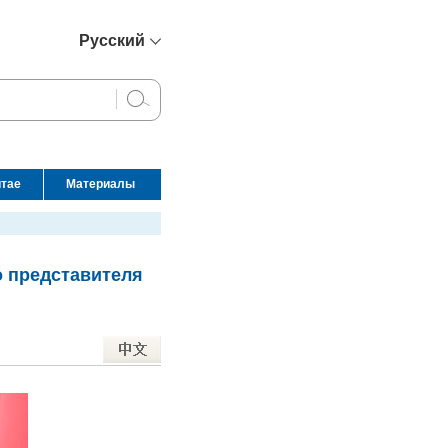
Русский
简体中文
English
Français
Español
итае
Материалы
عربي
о представителя