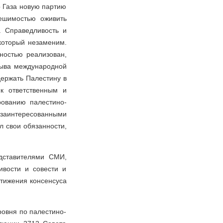
р Газа новую партию
ешимостью оживить
. Справедливость и
 который незаменим.
ностью реализован,
зыва международной
ержать Палестину в
к ответственным и
рованию палестино-
заинтересованными
л свои обязанности,
дставителями СМИ,
ивости и совести и
стижения консенсуса
ровня по палестино-