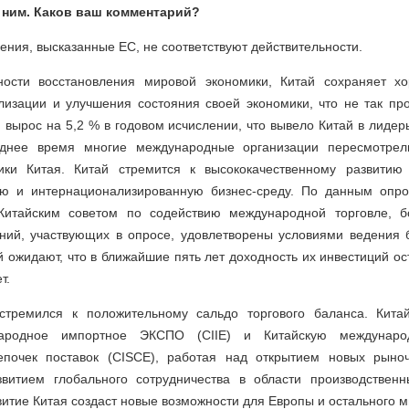
 ним. Каков ваш комментарий?
ения, высказанные ЕС, не соответствуют действительности.
ности восстановления мировой экономики, Китай сохраняет х
лизации и улучшения состояния своей экономики, что не так про
 вырос на 5,2 % в годовом исчислении, что вывело Китай в лиде
еднее время многие международные организации пересмотрел
ики Китая. Китай стремится к высококачественному развитию 
ю и интернационализированную бизнес-среду. По данным опро
 Китайским советом по содействию международной торговле, б
ний, участвующих в опросе, удовлетворены условиями ведения б
 ожидают, что в ближайшие пять лет доходность их инвестиций о
т.
стремился к положительному сальдо торгового баланса. Кита
народное импортное ЭКСПО (CIIE) и Китайскую междунаро
епочек поставок (CISCE), работая над открытием новых рыноч
витием глобального сотрудничества в области производственн
витие Китая создаст новые возможности для Европы и остального м