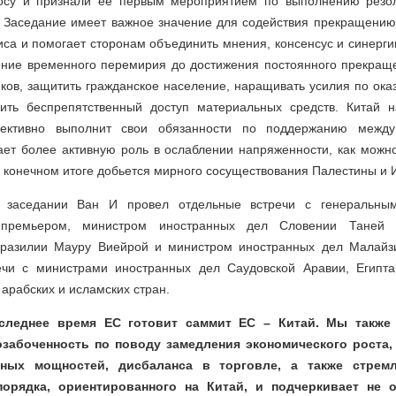
росу и признали ее первым мероприятием по выполнению резо
 Заседание имеет важное значение для содействия прекращению
иса и помогает сторонам объединить мнения, консенсус и синерг
ние временного перемирия до достижения постоянного прекраще
ков, защитить гражданское население, наращивать усилия по ок
ть беспрепятственный доступ материальных средств. Китай н
ективно выполнит свои обязанности по поддержанию межд
ает более активную роль в ослаблении напряженности, как можн
 конечном итоге добьется мирного сосуществования Палестины и 
 заседании Ван И провел отдельные встречи с генеральн
е-премьером, министром иностранных дел Словении Таней 
Бразилии Мауру Виейрой и министром иностранных дел Малайзи
ечи с министрами иностранных дел Саудовской Аравии, Египта
 арабских и исламских стран.
оследнее время ЕС готовит саммит ЕС – Китай. Мы также
забоченность по поводу замедления экономического роста,
чных мощностей, дисбаланса в торговле, а также стрем
орядка, ориентированного на Китай, и подчеркивает не 