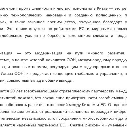
зеленой» промышленности и чистых технологий в Китае — это ре
нию технологических инноваций и созданию полноценных п
очек, а также законное преимущество, полученное благодаря
ции. Это приветствуется потребителями ЕС и мировыми пользо
 глобальные усилия по борьбе с изменением климата и продв
низация — это модернизация на пути мирного развития.
теме, в центре которой находится ООН, международному порядк
аво, и основным нормам, регулирующим международные отношен
 Устава ООН, и продвигает концепцию глобального управления,
ии, совместный вклад и общие выгоды.
яется 20 лет всеобъемлющему стратегическому партнерству межд
сятилетий показал, что сохранение приверженности всеобъемлюще
способствовать развитию отношений между Китаем и ЕС. От сдер
новлению экономики, от реализации «зеленого» перехода и цифр
атегической независимости, от сохранения многосторонности до 
вляется надежным партнером ЕС. «Снятие рисков» и «уменьшен