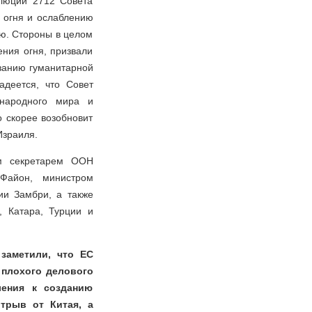
люции 2712 Совета
 огня и ослаблению
ию. Стороны в целом
ния огня, призвали
азанию гуманитарной
адеется, что Совет
ународного мира и
о скорее возобновит
Израиля.
ым секретарем ООН
Файон, министром
и Замбри, а также
, Катара, Турции и
 заметили, что ЕС
 плохого делового
ления к созданию
отрыв от Китая, а