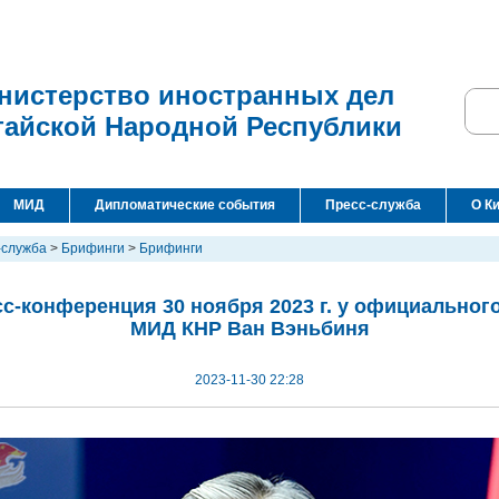
нистерство иностранных дел
тайской Народной Республики
МИД
Дипломатические события
Пресс-служба
О К
-служба
>
Брифинги
>
Брифинги
с-конференция 30 ноября 2023 г. у официальног
МИД КНР Ван Вэньбиня
2023-11-30 22:28