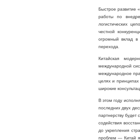
Быстрое развитие «
работы по внедре
логистических цеп
честной конкурен
огромный вклад в
перехода.
Китайская модер
международной сис
международное пр
целях и принципах
широкие консультац
В этом году исполн
последних двух де
партнерству будет 
содействия восста
до укрепления стр
проблем — Китай я