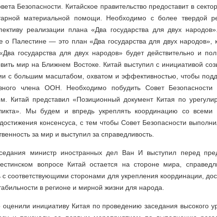
ета Безопасности. Китайское правительство предоставит в секто
итарной материальной помощи. Необходимо с более твердой р
пективу реализации плана «Два государства для двух народов»
е о Палестине — это план «Два государства для двух народов»,
 «Два государства для двух народов» будет действительно и пол
овить мир на Ближнем Востоке. Китай выступил с инициативой со
и с большим масштабом, охватом и эффективностью, чтобы подд
авного члена ООН. Необходимо побудить Совет Безопасности 
м. Китай представил «Позиционный документ Китая по урегули
фликта». Мы будем и впредь укреплять координацию со всеми 
достижения консенсуса, с тем чтобы Совет Безопасности выполни
твенность за мир и выступил за справедливость.
аседания министр иностранных дел Ван И выступил перед пре
лестинском вопросе Китай остается на стороне мира, справедл
 с соответствующими сторонами для укрепления координации, до
табильности в регионе и мирной жизни для народа.
 оценили инициативу Китая по проведению заседания высокого у