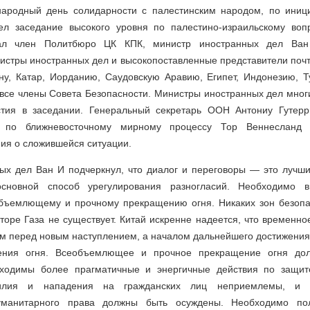
ародный день солидарности с палестинским народом, по иниц
ел заседание высокого уровня по палестино-израильскому воп
вал член Политбюро ЦК КПК, министр иностранных дел Ва
истры иностранных дел и высокопоставленные представители почт
ну, Катар, Иорданию, Саудовскую Аравию, Египет, Индонезию, 
все члены Совета Безопасности. Министры иностранных дел мног
стия в заседании. Генеральный секретарь ООН Антониу Гутер
 по ближневосточному мирному процессу Тор Веннесланд 
ия о сложившейся ситуации.
ых дел Ван И подчеркнул, что диалог и переговоры — это лучши
новной способ урегулирования разногласий. Необходимо 
объемлющему и прочному прекращению огня. Никаких зон безопа
торе Газа не существует. Китай искренне надеется, что временн
ом перед новым наступлением, а началом дальнейшего достижени
ения огня. Всеобъемлющее и прочное прекращение огня до
бходимы более прагматичные и энергичные действия по защите
илия и нападения на гражданских лиц неприемлемы, и 
уманитарного права должны быть осуждены. Необходимо по