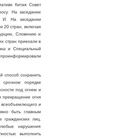
иативе Китая Совет
росу. На заседании
н И. На заседании
и 20 стран, включая
Турцию, Словению и
их стран приехали в
риш и Специальный
проинформировали
й способ сохранить
в срочном порядке
сности под огнем и
ое прекращение огня
я всеобъемлющего и
лжно быть главным
 гражданских лиц.
любые нарушения
лностью выполнить