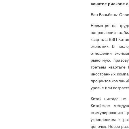
«снятие рисков» с
Ван Вэньбинь: Опас
Несмотря на труд
направлении стаби
квартала ВВП Китая
экономик. В посл
отношении эконом
рыночную, правову
третьем квартале
иностранных компа
процентов компаний
уровне или возрасте
Китай никогда не 
Китайское между
стимулированию ц
укреплением и раз
цепочек. Новое раз