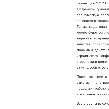
резолюцию 2712 Сов
экстренной гуман
политическую перс
равенство в вопрос
Только когда план
можно будет устан
мирной конференци
качестве полнопр
значимым действия
израильского кон
сторонами в целях 
взял на себя ответс
После закрытия з
отметив, что в па
продолжит работать
и восстановления с
Все стороны высоко