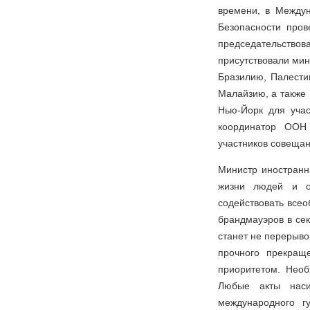
времени, в Междун
Безопасности пров
председательство
присутствовали мин
Бразилию, Палести
Малайзию, а также 
Нью-Йорк для уча
координатор ООН
участников совещан
Министр иностранн
жизни людей и ос
содействовать все
брандмауэров в сек
станет не перерыв
прочного прекращ
приоритетом. Нео
Любые акты нас
международного г