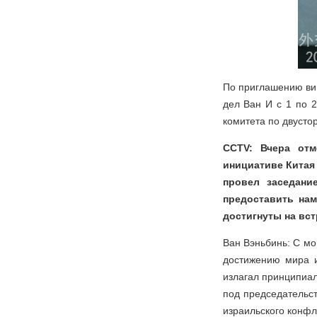
По приглашению ви
дел Ван И с 1 по 2
комитета по двусто
CCTV: Вчера отм
инициативе Китая
провел заседани
предоставить на
достигнуты на вс
Ван Вэньбинь: C мо
достижению мира и
излагал принципиа
под председательс
израильского конф