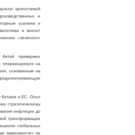
зультат кропотливой
роизводственных и
 упорным усилиям и
вателями и вносит
ижению «зеленого»
 Китай привержен
у, опирающемуся на
ия, основанным на
 предусматривающую
у Китаем и ЕС. Опыт
му стратегическому
живания инфляции до
овой трансформации
решения глобальных
ие зависимости» не