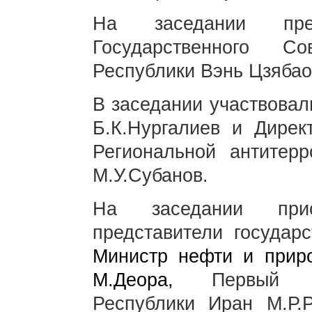
На заседании пред
Государственного С
Республики Вэнь Цзябао
В заседании участвова
Б.К.Нургалиев и Дирек
Региональной антитер
М.У.Субанов.
На заседании прис
представители государ
Министр нефти и приро
М.Деора,
Первый виц
Республики Иран М.Р.