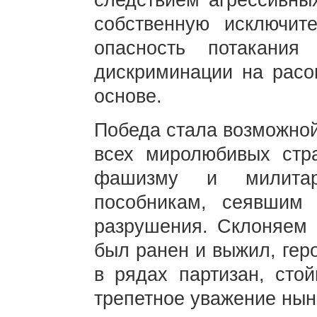
следствием агрессивных
собственную исключите
опасность потакания
дискриминации на расов
основе.
Победа стала возможной
всех миролюбивых стра
фашизму и милитар
пособникам, сеявшим 
разрушения. Склоняем г
был ранен и выжил, гер
в рядах партизан, сто
трепетное уважение ны