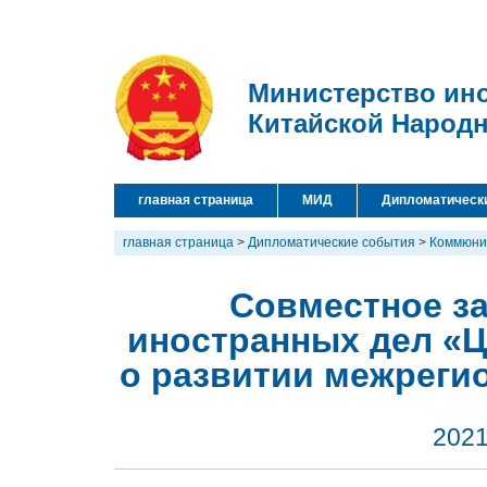
Министерство ин
Китайской Народ
главная страница
МИД
Дипломатическ
главная страница
>
Дипломатические события
>
Коммюни
Совместное з
иностранных дел «Ц
о развитии межреги
2021