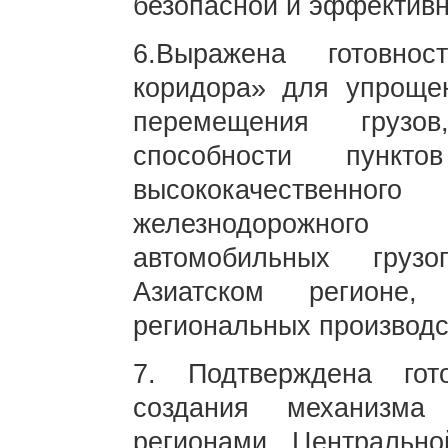
безопасной и эффективн
6.Выражена готовно
коридора» для упрощен
перемещения грузо
способности пункто
высококачественног
железнодорожного
автомобильных груз
Азиатском регионе,
региональных производс
7. Подтверждена гот
создания механизма
регионами Центральн